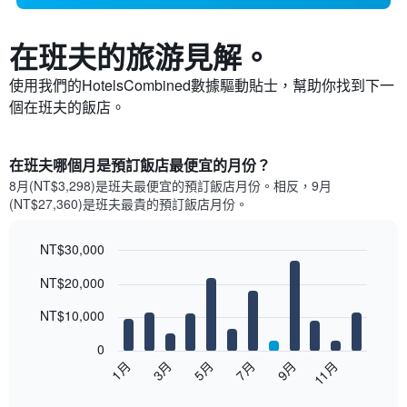
在班夫​的旅游見解。
使用我們的HotelsCombined數據驅動貼士，幫助你找到下一
個在班夫​的飯店。
在班夫哪個月是預訂飯店最便宜的月份？
8月(NT$3,298)是班夫​最便宜的預訂飯店月份。​相反，9月
(NT$27,360)是班夫最貴的預訂飯店月份。
NT$30,000
Bar
Chart
NT$20,000
graphic.
chart
with
12
NT$10,000
bars.
0
以
5月
11月
3月
9月
7月
1月
下
End
of
圖
interactive