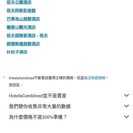
班夫公園酒店
班夫阿斯彭旅館
巴弗洛山旅館酒店
隧道山觀光酒店
班夫探險家酒店 - 班夫
朗德斯通旅館酒店
杜松子酒店
暗嶺度假酒店
班夫雷鳥酒店
班夫精品旅館- 坦內霍夫店
*
HotelsCombined不斷嘗試獲得正確的價格，但是
無法保證價格
。
原因是：
HotelsCombined並不是賣家
我們替你收集非常大量的數據
為什麼價格不是100%準確？