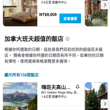
天
飯
0.6公里 距離市中心
個
內
店
X
找
類
軸，
NT$9,009
到
別。
顯
查看優惠
的
此
示
今
圖
距
晚
表
離
房
具
預
加拿大班夫超值的飯店
間
有
訂
平
1
日
均
條
根據你所選取的日期，這些是我們目前找到的超值班夫​飯
期
價
Y
店。 價格會根據你所選的日期而有所不同，如果你的日期
的
格。
軸，
天
有彈性，使用搜尋表格瀏覽更多選項。
顯
數
示
此
過
圖
顯示所有158間飯店
去
表
三
具
天
嗨班夫高山中心酒店 - 班夫
有
內
1
801 Hidden Ridge Way, 班夫, AB, 加拿大
找
1.8公里 距離市中心
條
到
Y
的
軸，
本