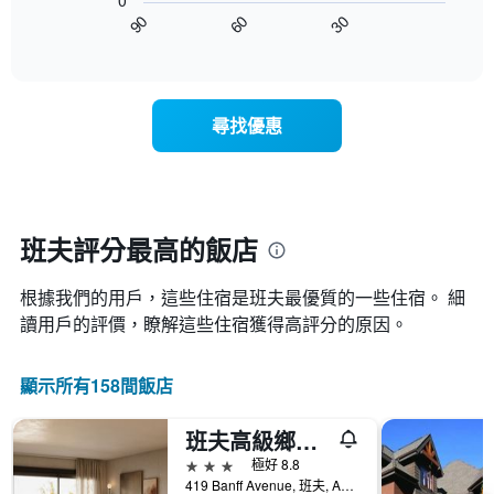
0
圖
星
客
30
90
60
表
End
級
房
of
顯
分
interactive
平
示
chart
類
均
隨
的
價
著
飯
尋找優惠
格
入
店
此
住
類
圖
日
別。
表
期
此
具
接
圖
有
近，
班夫評分最高的飯店
表
1
房
具
條
價
有
X
根據我們的用戶，這些住宿是班夫最優質的一些住宿。 細
的
1
軸，
變
讀用戶的評價，瞭解這些住宿獲得高評分的原因。
條
顯
化
Y
示
情
軸，
按
顯示所有158間飯店
況。
顯
星
此
示
級
圖
過
班夫高級鄉村酒店 - 班夫
分
表
去
類
3星級
極好 8.8
有
三
的
419 Banff Avenue, 班夫, AB, 加拿大
1