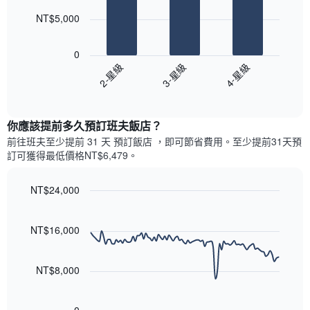
此
的
bars.
圖
本
NT$5,000
表
週
以
具
末
下
有
0
每
圖
1
3-星級
4-星級
2-星級
間
表
條
客
End
顯
Y
of
房
示
interactive
軸，
平
過
chart
顯
均
你應該提前多久預訂班夫飯店​？
去
示
價
三
前往班夫​至少提前 31 天 預訂飯店 ，即可節省費用。至少提前31​天​預
房
格
天
訂可獲得最低價格NT$6,479​。
間
此
內
的
圖
依
平
表
NT$24,000
星
均
具
級
Line
Chart
價
有
graphic.
chart
評
格
1
with
NT$16,000
等
90
條
彙
data
X
整
points.
軸，
NT$8,000
的
顯
本
以
示
週
下
按
末