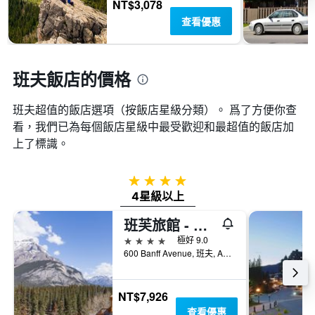
顯
NT$3,078
週
示
查看優惠
末
房
房
間
間
的
平
平
班夫飯店的價格
均
均
價
價
格。
班夫超值的飯店選項（按飯店星級分類）。 爲了方便你查
格
看，我們已為每個飯店星級中最受歡迎和最超值的飯店加
上了標識。
4星級
4星級以上
班芙旅館 - 班夫
4星級
極好 9.0
600 Banff Avenue, 班夫, AB, 加拿大
NT$7,926
查看優惠