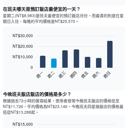
表
chart
顯
在班夫哪天是預訂飯店最便宜的一天？
示
星期二(NT$8,983)是班夫​最便宜的預訂飯店月份。而最貴的則是在星
每
期日​入住，每晚的平均價格是NT$25,570​​。
個
月
的
NT$30,000
房
Bar
Chart
NT$20,000
間
graphic.
chart
with
平
7
NT$10,000
均
bars.
價
0
格
以
週三
週四
週五
週六
週日
週一
週二
此
下
End
圖
of
圖
表
interactive
表
chart
具
顯
今晚班夫飯店飯店的價格是多少？
有
示
1
根據過去72小時的搜尋結果，使用者發現今晚班夫飯店的價格低至
每
條
NT$11,726，平均價格為NT$23,146​。今晚班夫四星級飯店​的價格最
週
X
低從NT$13,288​起。
每
軸，
天
顯
NT$15,000
的
示