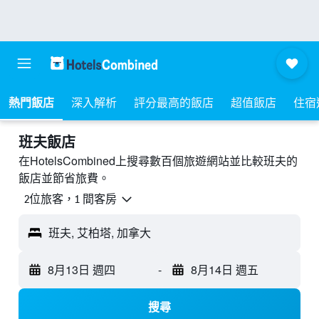
熱門飯店
深入解析
評分最高的飯店
超值飯店
住宿
班夫飯店
在HotelsCombined上搜尋數百個旅遊網站並比較班夫的
飯店並節省旅費。
2位旅客，1 間客房
班夫, 艾柏塔, 加拿大
8月13日 週四
-
8月14日 週五
搜尋