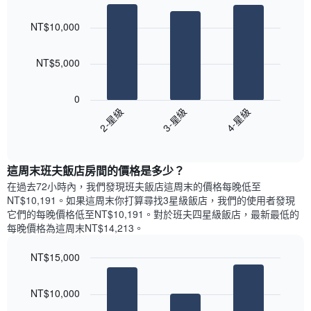
Bar
房
Chart
月
graphic.
chart
間
份
NT$10,000
with
平
此
3
均
bars.
圖
價
NT$5,000
表
格
具
以
此
有
下
0
圖
1
圖
3-星級
4-星級
2-星級
表
條
表
具
End
Y
顯
of
有
軸，
示
interactive
1
顯
過
chart
條
這周末班夫飯店​房間的價格是多少？
示
去
X
平
三
在過去72小時內，我們發現班夫飯店​這周末的價格每晚低至
軸，
均
天
NT$10,191​。如果這周末你打算尋找3星級飯店，我們的使用者發現
顯
價
內
它們的每晚價格低至NT$10,191​。對於班夫四星級飯店​，最新最低的
示
格
依
每晚價格為這周末NT$14,213​。
一
星
週
級
NT$15,000
中
評
的
Bar
Chart
等
graphic.
chart
各
彙
NT$10,000
with
天
整
3