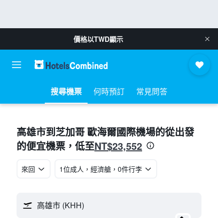
價格以
TWD
顯示
搜尋機票
何時預訂
常見問答
高雄市​到芝加哥 歐海爾國際機場​的從​出發
NT$23,552
的便宜機票​，低至
來回
1位成人​，經濟艙​，0件行李
高雄市 (KHH)