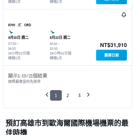
轉機1次
轉機2次
KHH
ORD
9月15日 週二
9月22日 週二
NT$31,910
07:30
-
16:15
-
14:20
10:10
19小時50分鐘
28小時55分鐘
選擇日期
轉機1次
轉機1次
顯示1-10/21個結果
按照最便宜的先排序
1
2
3
預訂高雄市到歐海爾國際機場機票的最
佳時機