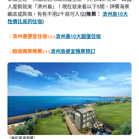
人度假就來「濟州島」！現在就來看以下5間，評價海景
飯店或民宿，有些不用2千就可入住
(推薦：
濟州島10大
性價比高的住宿
)
｜濟州島便宜住宿>>>
濟州島10大超值住宿
｜超值機票推薦>>>
濟州島便宜機票預訂
（曼尼居渡假屋）