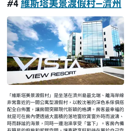
#4
維斯塔美景渡假村—濟州
「維斯塔美景渡假村」是坐落在濟州島最北端、離海岸線
非常靠近的一間公寓型渡假村，以較沈著的深色系傢俱搭
配全白佈置，讓房間突顯現代新穎的格調。房客最幸福的
就是可在房內便透過大面積的落地窗欣賞窗外時而波濤、
時而靜謐的海景，同時一邊泡澡享受「當下」。客房內備
有簡易的廚房和起居空間，讓喜歡烹飪和待在屬於自己空