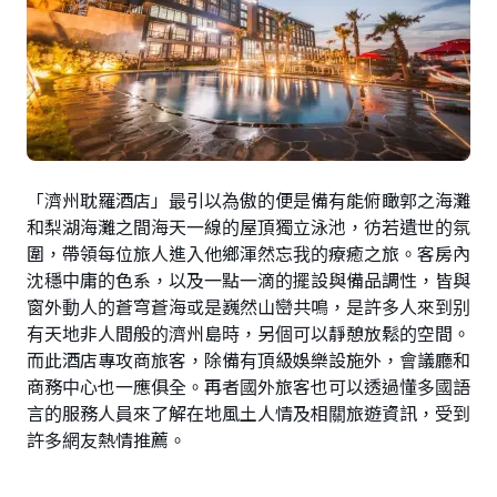
「濟州耽羅酒店」最引以為傲的便是備有能俯瞰郭之海灘
和梨湖海灘之間海天一線的屋頂獨立泳池，彷若遺世的氛
圍，帶領每位旅人進入他鄉渾然忘我的療癒之旅。客房內
沈穩中庸的色系，以及一點一滴的擺設與備品調性，皆與
窗外動人的蒼穹蒼海或是巍然山巒共鳴，是許多人來到别
有天地非人間般的濟州島時，另個可以靜憩放鬆的空間。
而此酒店專攻商旅客，除備有頂級娛樂設施外，會議廳和
商務中心也一應俱全。再者國外旅客也可以透過懂多國語
言的服務人員來了解在地風土人情及相關旅遊資訊，受到
許多網友熱情推薦。