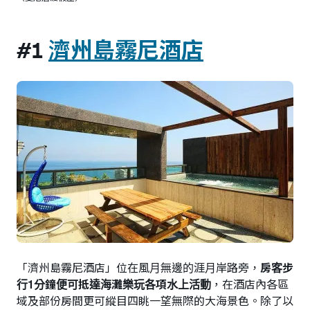
#1
濟州島霧尼酒店
「濟州島霧尼酒店」位在風月無邊的涯月岸路旁，
房客步
行1分鐘便可抵達海灘樂玩各項水上活動
，在酒店內各區
域及部份房間更可縱目四眺一望無際的大海景色。除了以