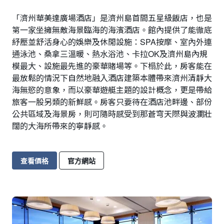
「濟州華美達廣場酒店」是濟州島首間五星級飯店，也是
第一家坐擁無敵海景臨海的海濱酒店。館內提供了能徹底
紓壓並舒活身心的娛樂及休閒設施：SPA按摩、室內外連
通泳池、桑拿三溫暖、熱水浴池、卡拉OK及濟州島內規
模最大、設施最先進的豪華賭場等。下榻於此，房客能在
最放鬆的情況下自然地融入酒店建築本體帶來濟州清靜大
海無慾的意象，而以豪華遊艇主題的設計概念，更是帶給
旅客一股另類的新鮮感。房客只要待在酒店池畔邊、部份
公共區域及海景房，則可隨時感受到那蒼穹天際與波瀾壯
闊的大海所帶來的寧靜感。
查看價格
官方網站