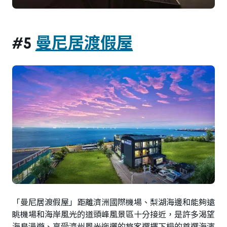
#5
曼尼居渡假屋
「曼尼居渡假屋」距離濟洲國際機場、梨湖海邊和能夠遠
眺機場和海岸風光的道頭峰風景區十分接近，是許多渴望
海島漫遊、享受濟州風光迤邐的旅客選擇下榻的首選海濱