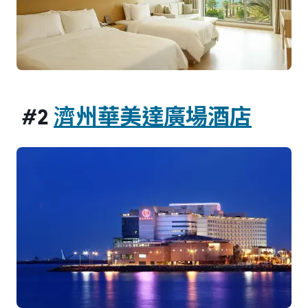
#2
濟州華美達廣場酒店