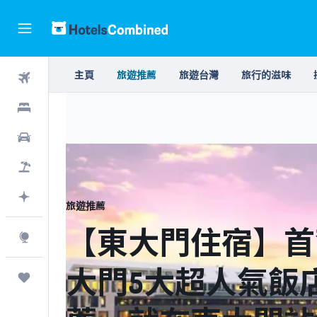
主頁
旅遊推薦
旅遊台灣
旅行的滋味
機票
飯店
租車
機＋酒
使用 AI 計劃
旅遊推薦
【東大門住宿】首
探索
大門5大超人氣飯
旅程