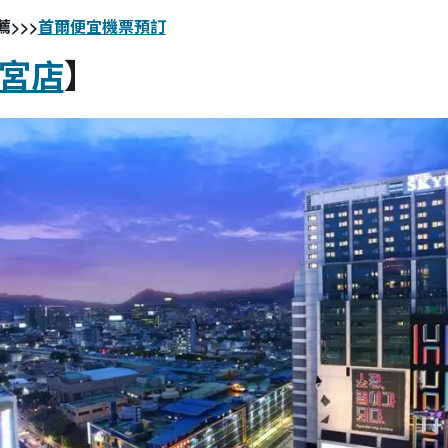
>>>
首爾便宜機票預訂
宮店
】