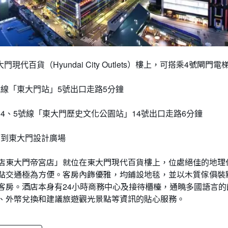
現代百貨（Hyundai City Outlets）樓上，可搭乘4號閘門
號線「東大門站」5號出口走路5分鐘
、4、5號線「東大門歷史文化公園站」14號出口走路6分鐘
可到東大門設計廣場
店東大門帝宮店」就位在東大門現代百貨樓上，位處絕佳的地理
點交通極為方便。客房內飾優雅，均鋪設地毯，並以木質傢俱裝
客房。酒店本身有24小時商務中心及接待櫃檯，通曉多國語言的
、外幣兌換和建議旅遊觀光景點等資訊的貼心服務。