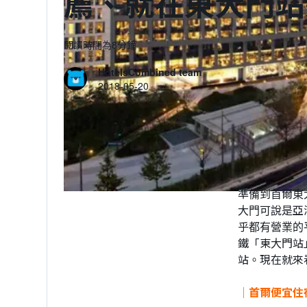
薦、就在東大門站
閱讀時間為8分鐘
HotelsCombined team
2018-05-20
準備到首爾東
大門可說是亞
乎都有營業的
鐵「東大門站
站。現在就來看
｜首爾便宜住宿