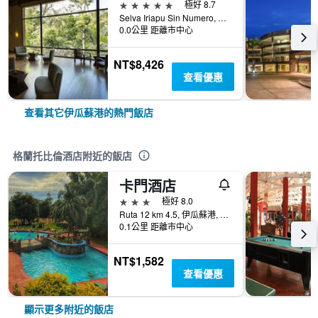
5星級
極好 8.7
Selva Iriapu Sin Numero, Casilla de Correo 11, 伊瓜蘇港, 米西奧內斯省, 阿根廷
0.0公里 距離市中心
NT$8,426
查看優惠
查看其它伊瓜蘇港的熱門飯店
格蘭托比倫酒店附近的飯店
卡門酒店
3星級
極好 8.0
Ruta 12 km 4.5, 伊瓜蘇港, 米西奧內斯省, 阿根廷
0.1公里 距離市中心
NT$1,582
查看優惠
顯示更多附近的飯店