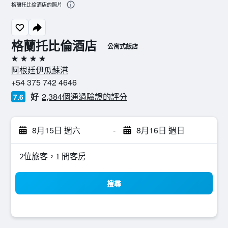
格蘭托比倫酒店的照片
格蘭托比倫酒店
公寓式飯店
4星級
阿根廷伊瓜蘇港
+54 375 742 4646
好
2,384個通過驗證的評分
7.6
8月15日 週六
-
8月16日 週日
2位旅客，1 間客房
搜尋