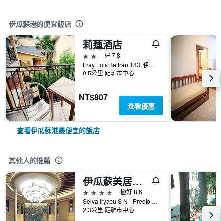
伊瓜蘇港的便宜飯店
莉蓮酒店
2星級
好 7.8
Fray Luis Beltrán 183, 伊瓜蘇港, 米西奧內斯省, 阿根廷
0.5公里 距離市中心
NT$807
查看優惠
查看伊瓜蘇港最便宜的飯店
其他人的推薦
伊瓜蘇美居伊露酒店
4星級
極好 8.6
Selva Iryapu S N - Predio 600 Has, 伊瓜蘇港, 米西奧內斯省, 阿根廷
2.3公里 距離市中心