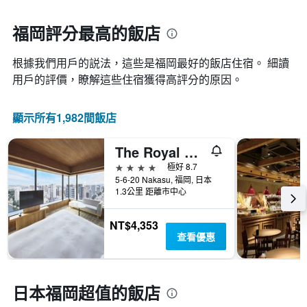
此
具
接
圖
有
近，
福岡評分最高的飯店
表
1
房
具
條
價
有
X
根據我們用戶的説法，這些是福岡最好的飯店住宿。 細讀
的
1
軸，
變
用戶的評價，瞭解這些住宿獲得高評分的原因。
條
顯
化
Y
示
情
軸，
按
顯示所有1,982間飯店
況。
顯
星
此
示
級
圖
過
The Royal Park Canvas Fukuoka Nakasu
分
表
去
類
4星級
極好 8.7
有
三
的
5-6-20 Nakasu, 福岡, 日本
1
天
飯
1.3公里 距離市中心
個
內
店
X
找
類
軸，
NT$4,353
到
別。
顯
查看優惠
的
此
示
今
圖
距
晚
表
離
房
具
預
日本福岡超值的飯店
間
有
訂
平