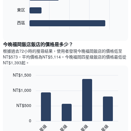
此
格
具
以
圖
此
東区
有
下
表
圖
1
圖
具
表
條
表
西區
有
具
End
Y
顯
1
of
有
軸，
示
條
interactive
1
顯
最
chart
Y
條
今晚福岡飯店飯店的價格是多少？
示
受
軸，
X
平
歡
根據過去72小時的搜尋結果，使用者發現今晚福岡飯店的價格低至
顯
軸，
均
迎
NT$573，平均價格為NT$5,114​。今晚福岡四星級飯店​的價格最低從
示
顯
價
街
NT$1,393​起。
過
示
格
區
去
一
的
三
NT$1,500
週
房
天
中
Bar
Chart
間
內
graphic.
chart
的
平
NT$1,000
雙
with
各
均
4
人
天
價
bars.
房
此
NT$500
格
的
圖
此
以
平
表
圖
下
均
具
0
表
圖
價
有
2-星級
3-星級
4-星級
5-星級
具
表
格