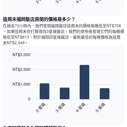
1
有
End
顯
條
of
1
示
interactive
Y
條
過
chart
軸，
X
這周末福岡飯店​房間的價格是多少？
去
顯
軸，
三
在過去72小時內，我們發現福岡飯店​這周末的價格每晚低至NT$768​
示
顯
天
。如果這周末你打算尋找3星級飯店，我們的使用者發現它們的每晚價
房
示
內
格低至NT$813​。對於福岡四星級飯店​，最新最低的每晚價格為這周
間
平
依
末NT$2,349​。
的
均
星
平
價
級
均
NT$3,000
格
評
價
Bar
此
Chart
等
格
graphic.
chart
圖
彙
NT$2,000
with
表
整
4
具
的
bars.
有
本
NT$1,000
1
週
以
條
末
下
0
Y
每
圖
2-星級
3-星級
4-星級
5-星級
軸，
間
表
顯
客
End
顯
示
of
房
示
interactive
最
平
過
chart
受
均