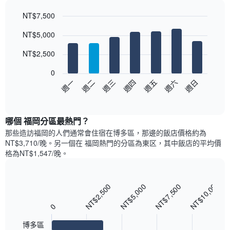
月
價
的
NT$7,500
格
房
Bar
此
Chart
NT$5,000
間
graphic.
chart
圖
with
平
表
7
NT$2,500
均
具
bars.
價
有
0
格
1
以
週日
週四
週一
週五
週二
週六
週三
此
條
下
End
圖
X
of
圖
表
interactive
軸，
表
chart
具
顯
顯
哪個 福岡分區最熱門？
有
示
示
1
那些造訪福岡的人們通常會住宿在博多區，那邊的飯店價格約為
按
每
條
NT$3,710/晚。另一個在 福岡熱門的分區為東区，其中飯店的平均價
星
週
X
格為NT$1,547/晚。
級
每
軸，
分
天
顯
類
的
示
NT$10,000
的
NT$2,500
NT$5,000
NT$7,500
Bar
房
Chart
月
酒
graphic.
chart
間
份
with
店
0
平
此
3
類
均
bars.
圖
別。
博多區
價
表