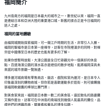
福岡簡介
九州島南方的福岡是日本最大的城市之一。數世紀以來，福岡一直
是連結日本和亞洲大陸的重要港口城。新舊的揉合正是今日福岡的
迷人之處。
福岡的當地體驗
由福岡城開始探索福岡，可一窺江戶時期的生活，非常引人入勝。
福岡的聖福寺是日本第一座禪寺，訪客在寺院裡漫步的同時，對禪
宗從中國傳至日本的歷史也能有更多的了解。
如果你想暫時放鬆，大濠公園是全日忙碌觀光中一個美好的休息
點。百道海濱公園的濱水區亦是絕佳的散步地點，能將福岡深具未
來感的城市景觀一覽無遺。
博多運河城商場有零售商店、飯店、戲院和室內運河，是日本令人
印象最深刻的購物商城。但你若是喜歡運動多於逛街，則可搶購幾
張福岡軟銀鷹的棒球比賽門票﹗
對美食家來說，福岡是日本數一數二的美食區。遠近馳名的路邊攤
又稱作屋台，訪客可在中洲島的南端找到幾個人氣最高的攤位，品
嚐他們的烤雞肉串、關東煮和著名的博多拉麵。