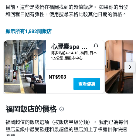
1
日
均
條
目前，這些是我們在福岡找到的超值飯店。 如果你的出發
期
價
Y
和回程日期有彈性，使用搜尋表格比較其他日期的價格。
的
格。
軸，
天
顯
數
示
顯示所有1,982間飯店
此
過
圖
去
表
心膠囊spa 酒店
三
具
天
博多站前4-14-13, 福岡, 日本
有
內
1.5公里 距離市中心
1
找
條
到
Y
的
NT$903
軸，
本
顯
查看優惠
週
示
末
房
房
間
間
的
福岡飯店的價格
平
平
均
均
價
福岡超值的飯店選項（按飯店星級分類）。 我們已為每個
價
格。
飯店星級中最受歡迎和最超值的飯店加上了標識供你快速
格