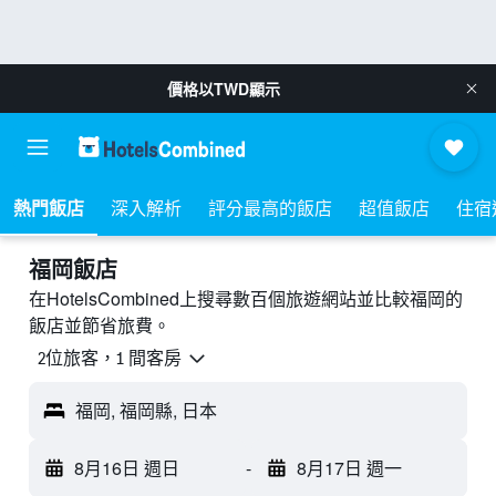
價格以
TWD
顯示
熱門飯店
深入解析
評分最高的飯店
超值飯店
住宿
福岡飯店
在HotelsCombined上搜尋數百個旅遊網站並比較福岡的
飯店並節省旅費。
2位旅客，1 間客房
福岡, 福岡縣, 日本
8月16日 週日
-
8月17日 週一