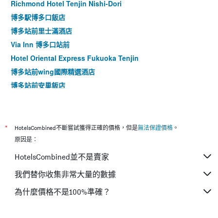
Richmond Hotel Tenjin Nishi-Dori
博多駅博多口飯店
博多站前里士滿酒店
Via Inn 博多口站前
Hotel Oriental Express Fukuoka Tenjin
博多站前wing國際精選酒店
博多站前安巢飯店
博多站前庭院飯店
東急Stay福岡天神
博多燦路都大飯店
*
HotelsCombined不斷嘗試獲得正確的價格，但是
無法保證價格
。
博多東急rei酒店
原因是：
博多新幹線口wing國際酒店
HotelsCombined並不是賣家
Prince Smart Inn Hakata
我們替你收集非常大量的數據
the b 博多飯店
為什麼價格不是100%準確？
博多站博多口尤尼佐酒店
Cross Life Hakata Yanagibashi