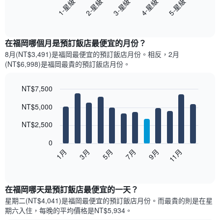
3-星級
5-星級
2-星級
4-星級
1-星級
以
下
End
of
圖
interactive
表
chart
顯
在福岡哪個月是預訂飯店最便宜的月份？
示
8月(NT$3,491)是福岡​最便宜的預訂飯店月份。​相反，2月
過
(NT$6,998)是福岡最貴的預訂飯店月份。
去
三
天
NT$7,500
內
Bar
Chart
NT$5,000
依
graphic.
chart
with
星
12
NT$2,500
級
bars.
評
0
等
以
1月
3月
5月
7月
9月
11月
彙
下
End
整
of
圖
的
interactive
表
chart
雙
顯
在福岡哪天是預訂飯店最便宜的一天？
人
示
房
星期二(NT$4,041)是福岡​最便宜的預訂飯店月份。而最貴的則是在星
每
平
期六​入住，每晚的平均價格是NT$5,934​​。
個
均