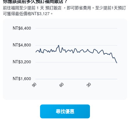
你應該提前多久預訂福岡飯店​？
去
歡
價
三
前往福岡​至少提前 1 天 預訂飯店 ，即可節省費用。至少提前1天​預訂
迎
格
天
可獲得最低價格NT$3,127​。
的
此
內
街
圖
依
區
表
NT$6,400
星
具
級
Line
Chart
有
graphic.
chart
評
1
with
NT$4,800
等
90
條
彙
data
X
整
points.
軸，
NT$3,200
的
顯
本
以
示
週
下
按
末
NT$1,600
圖
星
客
90
60
30
表
End
級
房
of
顯
分
interactive
平
示
chart
類
均
隨
的
價
著
飯
尋找優惠
格
入
店
此
住
類
圖
日
別。
表
期