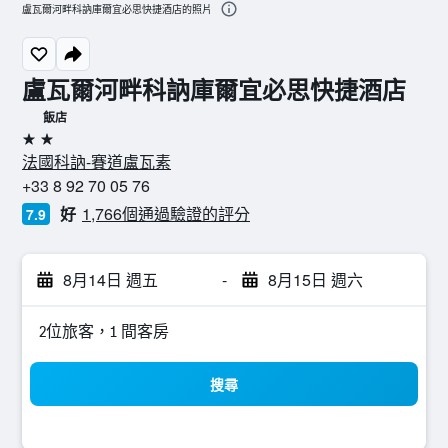
盧瓦爾河畔科訥庫爾宜必思快捷酒店的照片
盧瓦爾河畔科訥庫爾宜必思快捷酒店
飯店
2星級
法國科訥-賽道盧瓦素
+33 8 92 70 05 76
好
1,766個通過驗證的評分
7.9
8月14日 週五
-
8月15日 週六
2位旅客，1 間客房
搜尋