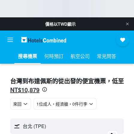
價格以
TWD
顯示
搜尋機票
何時預訂
航空公司
常見問答
台灣​到布達佩斯​的從​出發的便宜機票​，低至
NT$10,879
來回
1位成人​，經濟艙​，0件行李
台北 (TPE)