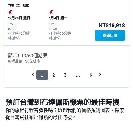
TPE
BUD
12月20日 週日
1月4日 週一
NT$19,918
17:25
-
11:30
-
07:05
16:30
44小時40分鐘
46小時00分鐘
選擇日期
轉機2次
轉機2次
顯示1-10/60個結果
按照最便宜的先排序
1
2
3
...
6
預訂台灣到布達佩斯機票的最佳時機
你的旅程行程有彈性嗎？透過我們的價格預測圖表，探索
從台灣​飛往布達佩斯的最佳時機。