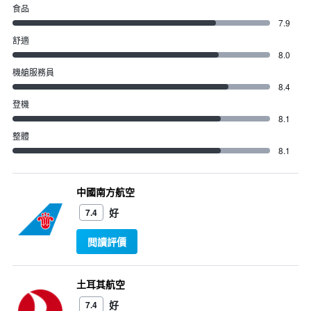
食品
7.9
舒適
8.0
機艙服務員
8.4
登機
8.1
整體
8.1
中國南方航空
好
7.4
閲讀評價
土耳其航空
好
7.4