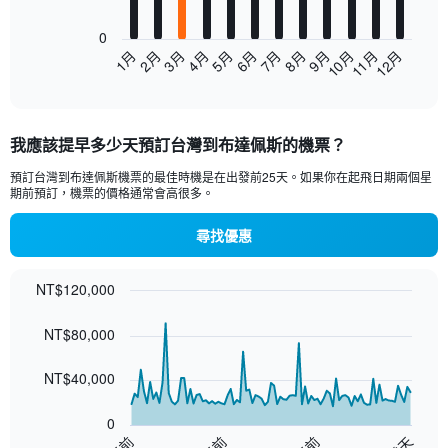
chart
0
has
2月
5月
8月
11月
1月
4月
7月
10月
3月
6月
9月
12月
1
End
X
of
axis
interactive
displaying
chart
categories.
我應該提早多少天預訂台灣到布達佩斯的機票？
Range:
12
預訂台灣​到布達佩斯機票的最佳時機是在出發前25天。如果你在起飛日期兩個星
categories.
期前預訂，機票的價格通常會高很多。
The
chart
尋找優惠
has
1
Y
NT$120,000
axis
Chart
Chart
displaying
graphic.
with
NT$80,000
values.
91
Range:
data
points.
NT$40,000
0
to
The
45000.
0
chart