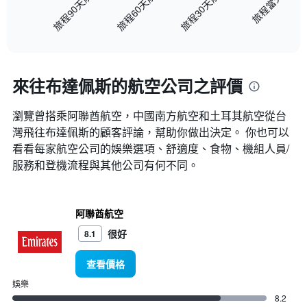
旅程當天
旅程30天前
旅程60天前
旅程90天前
has
1
End
X
of
axis
interactive
displaying
chart
categories.
來往布達佩斯​的航空公司之評價
Range:
91
categories.
瀏覽曾搭乘阿聯酋航空，中國南方航空和土耳其航空​從台
The
灣飛往布達佩斯的顧客評論，幫助你做出決定。 你也可以
chart
has
看看每家航空公司的娛樂選項、舒適度、食物、機組人員/
1
服務和登機流程與其他公司有何不同。
Y
axis
displaying
values.
阿聯酋航空
Range:
很好
8.1
0
to
查看價格
120000.
娛樂
8.2