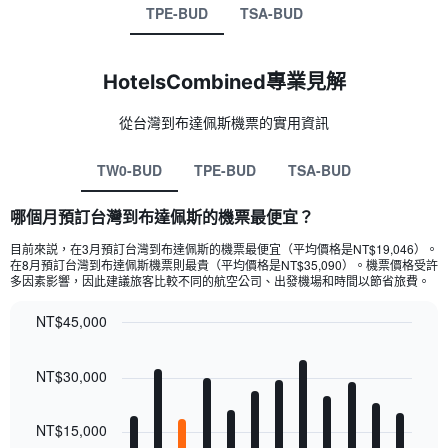
TPE-BUD
TSA-BUD
HotelsCombined專業見解
從台灣​到布達佩斯​機票的實用資訊
TW0-BUD
TPE-BUD
TSA-BUD
哪個月預訂台灣到布達佩斯的機票最便宜？
目前來説，在3月預訂台灣​到布達佩斯​的機票最便宜（平均價格是NT$19,046​）。
在8月​預訂台灣​到布達佩斯​機票則最貴（平均價格是NT$35,090​）。機票價格受許
多因素影響，因此建議旅客比較不同的航空公司、出發機場和時間以節省旅費。
NT$45,000
Bar
Chart
graphic.
chart
NT$30,000
with
12
bars.
NT$15,000
The