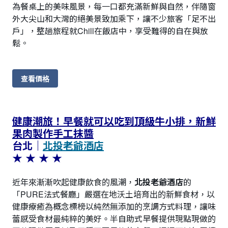
為餐桌上的美味風景，每一口都充滿新鮮與自然，伴隨窗
外大尖山和大灣的絕美景致加乘下，讓不少旅客「足不出
戶」，整趟旅程就Chill在飯店中，享受難得的自在與放
鬆。
查看價格
健康潮旅！早餐就可以吃到頂級牛小排，新鮮
果肉製作手工抹醬
台北｜
北投老爺酒店
★ ★ ★ ★
近年來漸漸吹起健康飲食的風潮，
北投老爺酒店
的
「PURE法式餐廳」嚴選在地沃土培育出的新鮮食材，以
健康療癒為概念標榜以純然無添加的烹調方式料理，讓味
蕾感受食材最純粹的美好。半自助式早餐提供現點現做的