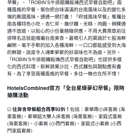
早餐」、「ROBIN’S牛排館鐵板燒西式早餐自助吧」兩
種風格的早餐，幫你把台味滿滿的台南風味以及的變化多
端的異國風味，通通一網打盡！「府城風味早餐」蒐羅台
南各種特色小吃，杏仁茶、擔仔麵、米糕、肉圓、碗粿通
通不放過，以貼心的小份量精緻供應，不用大費周章前往
排隊名店就能嚐遍台南美食。最吸引人的莫過於七股海鮮
鹹粥，毫不手軟的加入各種海鮮，一口口都能感受到大海
的鮮甜，說是令人魂牽夢縈的好滋味也不為過。另外，
「ROBIN’S牛排館鐵板燒西式早餐自助吧」也提供多樣
化的西式料理，新鮮蔬果沙拉、西式麵包與甜點應有盡
有，為了享受兩種風格的早餐，多住一晚也在所不惜！
HotelsCombined官方「全台星級夢幻早餐」限時
搶購活動
☑
住房含早餐組合再享92折！
包括：豪華兩小床客房 (海
東客房)、豪華超大雙人床客房 (海東客房)、家庭式客房
(海東客房)、小套房 (小西門套房)、家庭式小套房 (小西
門家庭套房)