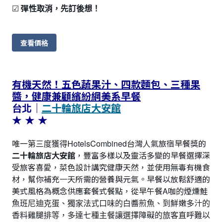
☑
彈性取消，先訂後想！
查看價格
有機天然！五色蔬果汁、四款麵包、三種果
醬，健康兼顧繽紛網美系早餐
台北｜
二十輪旅店大安館
★ ★ ★
唯一第三度獲得HotelsCombined台灣人氣旅宿早餐獎的
二十輪旅店大安館
，豐富多樣以及靈活多變的早餐選擇深
受旅客喜愛，菜色設計講究健康天然，並使用無毒有機食
材，幫你補充一天所需的營養與元氣。早餐以放鬆舒適的
美式風格為概念供應套餐式餐點，從早午餐A咖的煙燻鮭
魚班尼迪克蛋、獨家法式口味的白醬煎魚、到鮮嫩多汁的
香料雞腿排等，多達七種主餐讓選擇障礙的旅客直呼難以