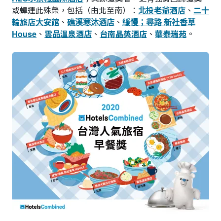
或蟬連此殊榮，包括（由北至南）：
北投老爺酒店
、
二十
輪旅店大安館
、
礁溪寒沐酒店
、
緩慢；尋路 新社香草
House
、
雲品溫泉酒店
、
台南晶英酒店
、
華泰瑞苑
。