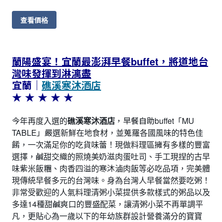
查看價格
蘭陽盛宴！宜蘭最澎湃早餐buffet，將道地台
灣味發揮到淋漓盡
宜蘭｜
礁溪寒沐酒店
★ ★ ★ ★
★
今年再度入選的
礁溪寒沐酒店
，早餐自助buffet「MU
TABLE」嚴選新鮮在地食材，並蒐羅各國風味的特色佳
餚，一次滿足你的吃貨味蕾！現做料理區擁有多樣的豐富
選擇，鹹甜交織的照燒美奶滋肉蛋吐司、手工現捏的古早
味紫米飯糰、肉香四溢的寒沐滷肉飯等必吃品項，完美體
現傳統早餐多元的台灣味。身為台灣人早餐當然要吃粥！
非常受歡迎的人氣料理清粥小菜提供多款樣式的粥品以及
多達14種甜鹹爽口的豐盛配菜，讓清粥小菜不再單調平
凡，更貼心為一歲以下的年幼族群設計營養滿分的寶寶