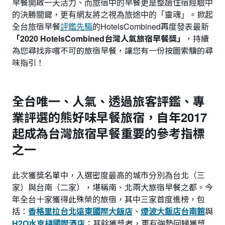
早餐開啟一天活力、而旅宿中的早餐更是整趟住宿經驗中
的決勝關鍵，更有網友將之視為旅途中的「靈魂」。掀起
全台旅宿早餐
評鑑先驅
的HotelsCombined再度發表最新
「
2020 HotelsCombined台灣人氣旅宿早餐獎
」
，持續
為您尋找非嚐不可的旅宿早餐，讓您有一份按圖索驥的尋
味指引！
全台唯一、人氣、透過旅客評鑑、專
業評選的熊好味早餐旅宿
，
自年2017
起成為台灣旅宿早餐重要的參考指標
之一
此次獲獎名單中，入選密度最高的城市分別為台北（三
家）與台南（二家），堪稱南、北兩大旅宿早餐之都。今
年全台十家獲得此殊榮的旅宿，其中三家首度進榜，包
括：
香格里拉台北遠東國際大飯店
、
煙波大飯店台南館
與
H2O水京棧國際酒店
；其餘獲獎者，更有強勢回歸獲獎