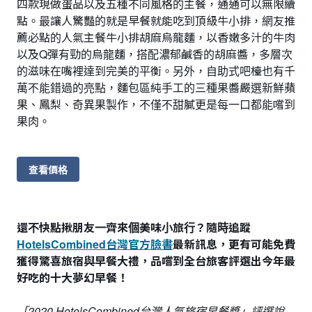
四款現做蛋品以及五種不同風格的主餐，通通可以無限續
點。最讓人驚豔的就是早餐就能吃到頂級牛小排，網友推
薦必點的人氣主餐牛小排胡麻烏龍麵，以香嫩多汁的牛肉
以及Q彈有勁的烏龍麵，搭配濃郁鹹香的胡麻醬，多層次
的滋味在嘴裡達到完美的平衡。另外，自助式吧檯也有千
萬不能錯過的亮點，麵包區純手工的三種果醬嚴選新鮮蘋
果、鳳梨、奇異果製作，不僅不甜膩更是每一口都能嚐到
果肉。
查看價格
還不快點揪朋友一齊來個美味小旅行？隨時追蹤
HotelsCombined台灣官方臉書
最新訊息，更有可能免費
獲得驚喜旅宿與早餐大禮，品嚐到全台旅客評選出今年最
好吃的十大夢幻早餐！
「2020 HotelsCombined台灣人氣旅宿早餐獎」評選說