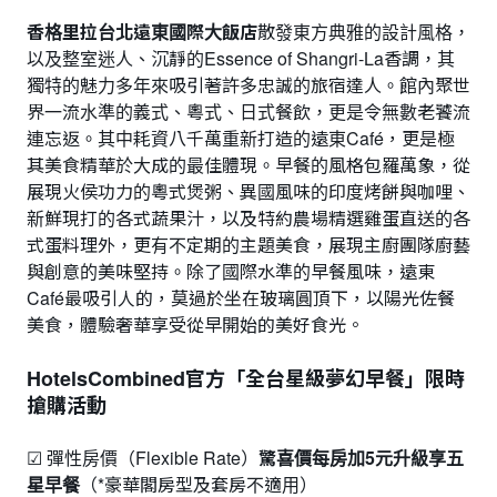
香格里拉台北遠東國際大飯店
散發東方典雅的設計風格，
以及整室迷人、沉靜的Essence of Shangri-La香調，其
獨特的魅力多年來吸引著許多忠誠的旅宿達人。館內聚世
界一流水準的義式、粵式、日式餐飲，更是令無數老饕流
連忘返。其中耗資八千萬重新打造的遠東Café，更是極
其美食精華於大成的最佳體現。早餐的風格包羅萬象，從
展現火侯功力的粵式煲粥、異國風味的印度烤餅與咖哩、
新鮮現打的各式蔬果汁，以及特約農場精選雞蛋直送的各
式蛋料理外，更有不定期的主題美食，展現主廚團隊廚藝
與創意的美味堅持。除了國際水準的早餐風味，遠東
Café最吸引人的，莫過於坐在玻璃圓頂下，以陽光佐餐
美食，體驗奢華享受從早開始的美好食光。
HotelsCombined官方「全台星級夢幻早餐」限時
搶購活動
☑ 彈性房價（Flexible Rate）
驚喜價每房加5元升級享五
星早餐
（*豪華閣房型及套房不適用）