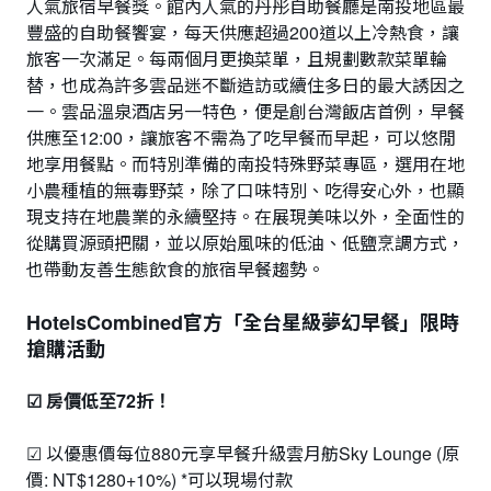
人氣旅宿早餐獎。館內人氣的丹彤自助餐廳是南投地區最
豐盛的自助餐饗宴，每天供應超過200道以上冷熱食，讓
旅客一次滿足。每兩個月更換菜單，且規劃數款菜單輪
替，也成為許多雲品迷不斷造訪或續住多日的最大誘因之
一。雲品溫泉酒店另一特色，便是創台灣飯店首例，早餐
供應至12:00，讓旅客不需為了吃早餐而早起，可以悠閒
地享用餐點。而特別準備的南投特殊野菜專區，選用在地
小農種植的無毒野菜，除了口味特別、吃得安心外，也顯
現支持在地農業的永續堅持。在展現美味以外，全面性的
從購買源頭把關，並以原始風味的低油、低鹽烹調方式，
也帶動友善生態飲食的旅宿早餐趨勢。
HotelsCombined官方「全台星級夢幻早餐」限時
搶購活動
☑ 房價低至72折！
☑ 以優惠價每位880元享早餐升級雲月舫Sky Lounge (原
價: NT$1280+10%) *可以現場付款