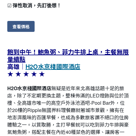
☑
彈性取消，先訂後想！
查看價格
飽到中午！鮑魚粥、菲力牛排上桌，主餐無限
量續點
高雄｜
H2O水京棧國際酒店
★ ★ ★ ★
★
H2O水京棧國際酒店
無疑是近年來北高雄話題十足的旅
店，除了不定期更換主題，整棟佈滿的LED燈飾與位於頂
樓、全高雄市唯一的高空戶外泳池酒吧-Pool Bar外，位
於20樓的Ripple無國界料理餐廳就著城市景觀，擁有在
地澎湃風味的百匯早餐，也成為多數旅客讚不絕口的住房
體驗之一。以質取勝，主打早餐就可以吃到菲力牛排與豪
氣鮑魚粥，搭配主餐在內近40種菜色的選擇、讓房客一