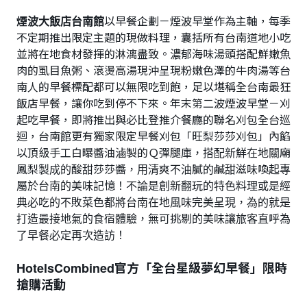
煙波大飯店台南館
以早餐企劃－煙波早堂作為主軸，每季
不定期推出限定主題的現做料理，囊括所有台南道地小吃
並將在地食材發揮的淋漓盡致。濃郁海味湯頭搭配鮮嫩魚
肉的虱目魚粥、滾燙高湯現沖呈現粉嫩色澤的牛肉湯等台
南人的早餐標配都可以無限吃到飽，足以堪稱全台南最狂
飯店早餐，讓你吃到停不下來。年末第二波煙波早堂－刈
起吃早餐，即將推出與必比登推介餐廳的聯名刈包全台巡
迴，台南館更有獨家限定早餐刈包「旺梨莎莎刈包」內餡
以頂級手工白曝醬油滷製的Ｑ彈腿庫，搭配新鮮在地關廟
鳳梨製成的酸甜莎莎醬，用清爽不油膩的鹹甜滋味喚起專
屬於台南的美味記憶！不論是創新翻玩的特色料理或是經
典必吃的不敗菜色都將台南在地風味完美呈現，為的就是
打造最接地氣的食宿體驗，無可挑剔的美味讓旅客直呼為
了早餐必定再次造訪！
HotelsCombined官方「全台星級夢幻早餐」限時
搶購活動