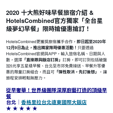
2020 十大熊好味早餐旅宿介紹 &
HotelsCombined官方獨家「全台星
級夢幻早餐」限時搶優惠搶訂！
HotelsCombined更獲獎旅宿攜手合作，
即日起至2020年
12月9日為止，推出獨家限時優惠活動！
只要透過
HotelsCombined官網與APP，輸入旅宿名稱、日期與人
數，選擇
「直接跟與飯店訂房」
訂房，即可訂到包括破盤
加5元享五星級早餐、台北至市郊免費接送、早餐升等優
惠的限量訂房組合，而且可
「彈性取消，先訂後想」
，讓
旅程安排輕鬆無壓力。
從早奢華！世界級團隊深厚廚藝打造的頂級早
餐
台北｜
香格里拉台北遠東國際大飯店
★ ★ ★ ★ ★