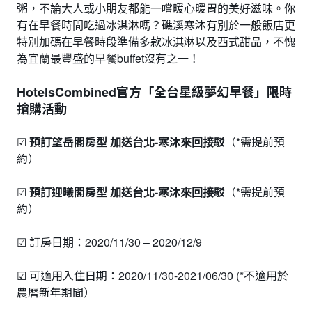
粥，不論大人或小朋友都能一嚐暖心暖胃的美好滋味。你
有在早餐時間吃過冰淇淋嗎？礁溪寒沐有別於一般飯店更
特別加碼在早餐時段準備多款冰淇淋以及西式甜品，不愧
為宜蘭最豐盛的早餐buffet沒有之一！
HotelsCombined官方「全台星級夢幻早餐」限時
搶購活動
☑
預訂望岳閣房型 加送台北-寒沐來回接駁
（*需提前預
約）
☑
預訂迎曦閣房型 加送台北-寒沐來回接駁
（*需提前預
約）
☑ 訂房日期：2020/11/30 – 2020/12/9
☑ 可適用入住日期：2020/11/30-2021/06/30 (*不適用於
農曆新年期間）