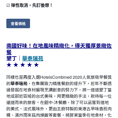
☑
彈性取消，先訂後想！
查看價格
南國好味！在地風味精緻化，得天獨厚景緻佐
餐
墾丁｜
華泰瑞苑
★ ★ ★
★
★
同樣也是再度入選HotelsCombined 2020人氣旅宿早餐獎
的
華泰瑞苑
，在集團致力精進餐飲的提升下，近年不斷透
過發掘在地食材展現烹調創意的努力下，將一道道墾丁當
地或鄰近區域的台式美味，用更精緻的手法，款待每一位
遠道而來的旅客。在館中-沐餐廳，除了可以品嘗到道地
的美式、法式風味外，更由主廚特製的東港古早味香煎肉
粿、滿州雨來菇肉燥飯等套餐，將屏東當季在地食材，化