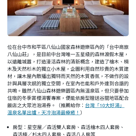
位在台中市和平區八仙山國家森林遊樂區內的「台中商旅
八仙山莊」，是目前中台灣唯一五星級的森林渡假木屋，
以遠離城囂，打造漫活森林的清新概念，建造了檜木、楠
木及天然杉木的獨立小木屋，企圖利用自然珍貴的木質建
材，讓木屋內散播出獨特而天然的木質香氛，不做作的設
計與具層次感的獨立空間，在室內也能和戶外達到合諧的
共鳴。雖然八仙山森林遊樂園區內無溫泉區，但只要參加
住宿的冬季賞櫻湯饗專案，便能依房型贈送谷關地區配合
飯店之大眾池泡湯券。（推薦給你：
台灣「10大好湯」
溫泉名單出爐，天冷泡湯最療癒！
）
房型：星空屋／森活雙人套房、森活檜木四人套房、
森活楠／杉木四人套房、森活八人房等