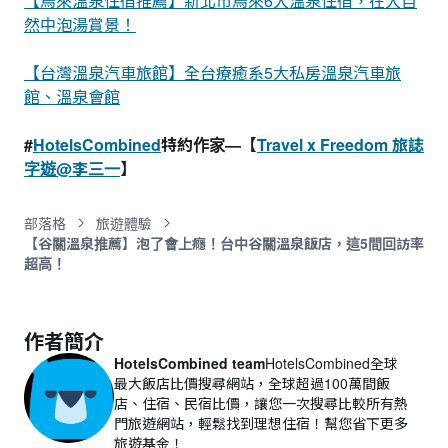
【烏來溫泉住宿推薦】新北市烏來6大溫泉住宿，在大自
然中泡湯賞景！
【台灣溫泉汽車旅館】全台療癒系5大私房溫泉汽車旅
館、溫泉會館
#
HotelsCombined
特約作家—【
Travel x Freedom 旅誌
字遊@李三一
】
部落格
旅遊體驗
【谷關溫泉推薦】泡了會上癮！台中谷關溫泉飯店，這5間回訪率
超高！
作者簡介
HotelsCombined team
HotelsCombined全球
最大飯店比價搜尋網站，全球超過100萬間飯
店、住宿、民宿比價，讓您一次搜尋比較所有熱
門旅遊網站，輕鬆找到理想住宿！幫您省下更多
旅遊基金！