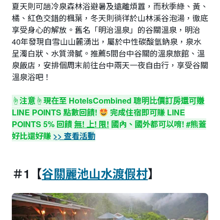
夏天則可趟冷泉森林浴避暑及遠離煩囂，而秋季綠、黃、
橘、紅色交錯的楓葉，冬天則徜徉於山林溪谷泡湯，徹底
享受身心的解放。舊名「明治溫泉」的谷關溫泉，明治
40年發現自雪山山麓湧出，屬於中性碳酸氫鈉泉，泉水
呈濁白狀、水質滑膩。推薦5間台中谷關的溫泉旅館、溫
泉飯店，安排個周末前往台中兩天一夜自由行，享受谷關
溫泉浴吧！
☝️注意☝️
現在至 HotelsCombined 聰明比價訂房還可賺
LINE POINTS 點數回饋!
完成住宿即可賺 LINE
POINTS 5% 回饋
無! 上! 限!
國內、國外都可以唷! #熊蓋
好比還好賺
>> 查看活動
＃1【
谷關麗池山水渡假村
】