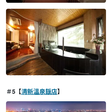
＃5【
清新溫泉飯店
】