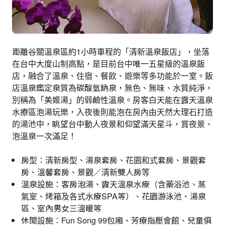
距離谷關溫泉區約1小時車程的「清新溫泉飯店」，坐落
在台中大度山制高點，是目前台中唯一五星級的溫泉飯
店，融合了溫泉、住宿、餐飲、遊樂等多功能於一室。飯
店溫泉鑑定泉質為碳酸氫鈉泉，無色、無味、水質純淨，
別稱為「美姬湯」的弱鹼性溫泉。房客白天能在露天溫泉
水療區泡湯玩樂，入夜後則能泡在房內由天然大理石打造
的湯池中，眺望台中動人夜景和仰望滿天星斗，賞夜景、
泡溫泉一次滿足！
房型：清新房型、湯泉套房、花園和式套房、景觀套
房、溫馨套房、景觀／清新雙人房等
溫泉設施：客房泡湯、露天溫泉水療（含藥浴池、蒸
氣室、烤箱及各式水療SPA等）、花園游泳池、湯泉
區、室內男女三溫暖等
休閒設施：Fun Song 99包廂、芳療指壓會館、兒童俱