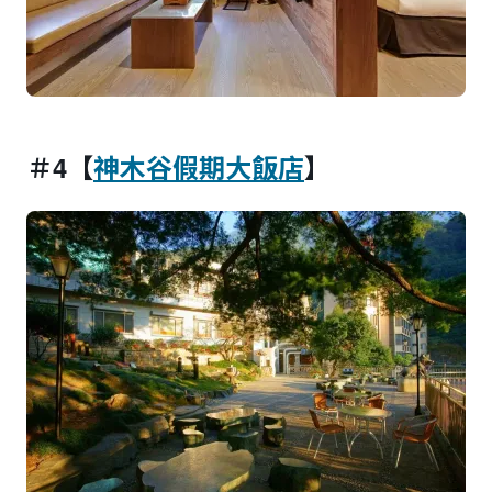
＃4【
神木谷假期大飯店
】