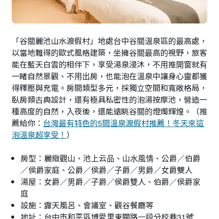
「谷關麗池山水渡假村」地處台中谷關溫泉區的最高處，
以當地難得的歐式風格建築，坐擁谷關最高的視野，旅客
能在藍天白雲的相伴下，享受湯泉浸沐，不用推開窗就有
一睹自然景觀、不用出房，也能泡在溫泉中讓身心靈都獲
得釋壓與充電。房間類型多元，採獨立空間和寬敞格局，
臥房類古典設計，還有極具私密性的泡湯按摩池，營造一
種高度的自然，入夜後，還能遠眺谷關的燈燭輝煌。（推
薦給你：
台灣最有特色的5間溫泉渡假村推薦！冬天來這
泡溫泉超享受！
）
房型：麗緻觀山、池上云品、山水風情、公爵／伯爵
／侯爵家庭、公爵／侯爵／子爵／男爵／女爵雙人
湯屋：女爵／男爵／子爵／侯爵雙人、伯爵／侯爵家
庭
設施：露天風呂、會議室、觀谷餐廳等
地址：台中市和平區博愛里東關路一段分校巷31號