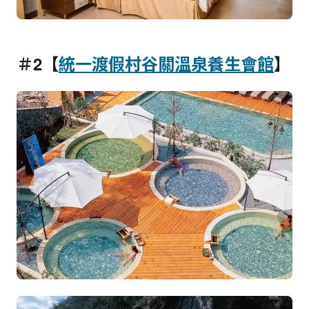
＃2【
統一渡假村谷關溫泉養生會館
】