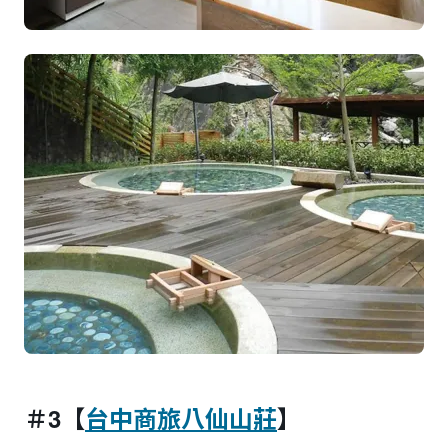
＃3【
台中商旅八仙山莊
】