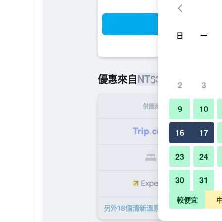
搜
日
一
NT$3,919
優惠來自
/
最便宜的每
2
3
供應商
9
10
NT
16
17
23
24
NT
30
31
NT
較便宜
另外18個清新溫泉飯店​的優惠