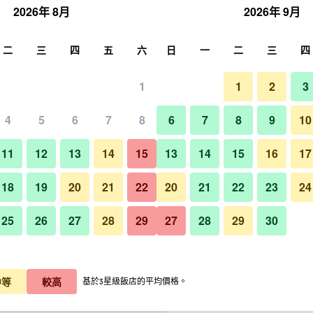
2026年 8月
2026年 9月
尋
二
三
四
五
六
日
一
二
三
四
1
1
2
3
晚價格
4
5
6
7
8
6
7
8
9
10
客廳
每晚總額
11
12
13
14
15
13
14
15
16
17
$3,919
查看優惠
18
19
20
21
22
20
21
22
23
24
25
26
27
28
29
27
28
29
30
清新溫泉飯店的照片
$4,455
查看優惠
$4,492
查看優惠
中等
較高
基於3星級飯店的平均價格。