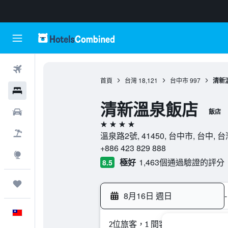
機票
首頁
台灣
18,121
台中市
997
清新
飯店
清新溫泉飯店
租車
飯店
4星級
機＋酒
溫泉路2號, 41450, 台中市, 台中, 
+886 423 829 888
探索
極好
1,463個通過驗證的評分
8.5
旅程
8月16日 週日
-
中文
2位旅客，1 間客房