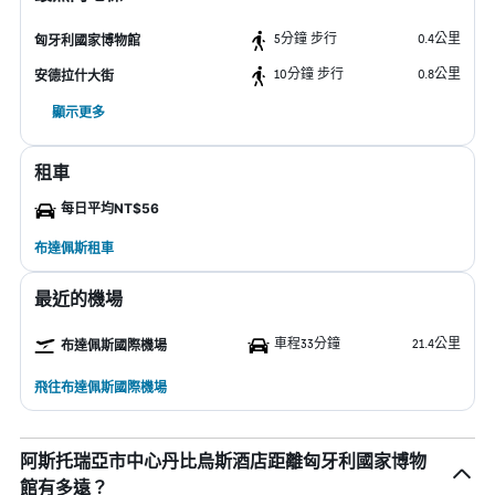
5分鐘 步行
0.4公里
匈牙利國家博物館
10分鐘 步行
0.8公里
安德拉什大街
顯示更多
租車
每日平均NT$56
布達佩斯租車
最近的機場
車程33分鐘
21.4公里
布達佩斯國際機場
飛往布達佩斯國際機場
阿斯托瑞亞市中心丹比烏斯酒店距離匈牙利國家博物
館有多遠？