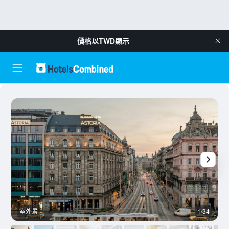
價格以
TWD
顯示
室外景
1/34