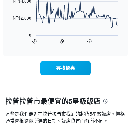
1
NT$4,000
等
90
條
彙
data
X
整
points.
軸，
NT$2,000
的
顯
本
以
示
週
下
按
末
0
圖
星
客
90
60
30
表
End
級
房
of
顯
分
interactive
平
示
chart
類
均
隨
的
價
著
飯
尋找優惠
格
入
店
此
住
類
圖
日
別。
表
期
此
具
接
圖
有
近，
拉普拉普市最便宜的5星級飯店
表
1
房
具
條
價
有
X
​這些是我們最近在拉普拉普市​找到的超值5星級​飯店。價格
的
1
軸，
變
通常會根據你所選的日期、飯店位置而有所不同。
條
顯
化
Y
示