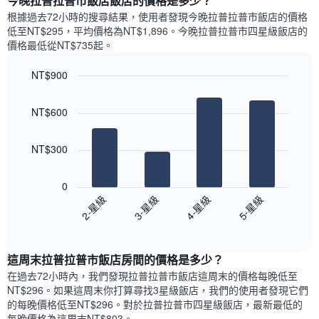
今晚拉普拉普市飯店飯店的價格是多少？
有
示
1
根據過去72小時的搜尋結果，使用者發現今晚拉普拉普市飯店的價格
每
條
低至NT$295，平均價格為NT$1,896​。今晚拉普拉普市四星級飯店​的
週
X
價格最低從NT$735​起。
每
軸，
天
顯
NT$900
的
示
Bar
房
Chart
月
graphic.
chart
間
份
NT$600
with
平
此
4
均
bars.
圖
價
NT$300
表
格
具
以
此
有
下
0
圖
1
圖
2-星級
3-星級
4-星級
5-星級
表
條
表
具
End
Y
顯
of
有
軸，
示
interactive
1
顯
過
chart
條
這周末拉普拉普市飯店​房間的價格是多少？
示
去
X
平
三
在過去72小時內，我們發現拉普拉普市飯店​這周末的價格每晚低至
軸，
均
天
NT$296​。如果這周末你打算尋找3星級飯店，我們的使用者發現它們
顯
價
內
的每晚價格低至NT$296​。對於拉普拉普市四星級飯店​，最新最低的
示
格
依
每晚價格為這周末NT$803​。