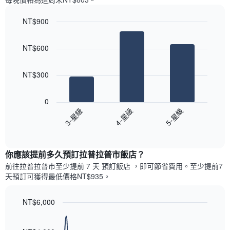
一
星
週
級
NT$900
中
評
的
Bar
Chart
等
graphic.
chart
各
彙
NT$600
with
天
整
3
此
的
bars.
圖
本
NT$300
表
週
以
具
末
下
有
0
每
圖
1
3-星級
4-星級
5-星級
間
表
條
客
End
顯
Y
of
房
示
interactive
軸，
平
過
chart
顯
均
你應該提前多久預訂拉普拉普市飯店​？
去
示
價
三
前往拉普拉普市​至少提前 7 天 預訂飯店 ，即可節省費用。至少提前7​
房
格
天
天​預訂可獲得最低價格NT$935​。
間
此
內
的
圖
依
平
表
NT$6,000
星
均
具
級
Line
Chart
價
有
graphic.
chart
評
格
with