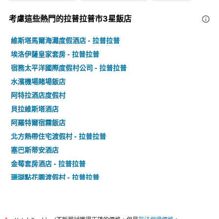
考慮這些熱門的拉普拉普市3星​飯店
維斯塔馬爾海灘度假酒店 - 拉普拉普
埃洛伊薩皇家套房 - 拉普拉普
宿務太平洋國際度假村公司 - 拉普拉普
水濱機場賭場飯店
阿特拉酒店度假村
貝拉維斯塔酒店
阿羅特爾宿霧飯店
北方熱帶住宅渡假村 - 拉普拉普
塞巴斯蒂安酒店
金莓套房酒店 - 拉普拉普
珊瑚點花園渡假村 - 拉普拉普
宿霧阿爾普頓精品飯店
阿馬里斯住宿加早餐旅館
索托格蘭德飯店和度假村