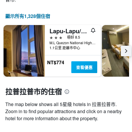
顯示所有1,328​個住宿
Lapu-Lapu/Sempre Premier Inn Mactan Airport Hotel
3星級
極好 8.5
M.L Quezon National Highway, Barangay Pajo, Lapu-Lapu City, Cebu, Mactan, Philippines, 拉普拉普市, 菲律賓
1.1公里 距離市中心
NT$774
查看優惠
拉普拉普市的住宿
The map below shows all 5星級 hotels in 拉普拉普市.
Zoom in to find popular attractions and click on a nearby
hotel for more information about the property.