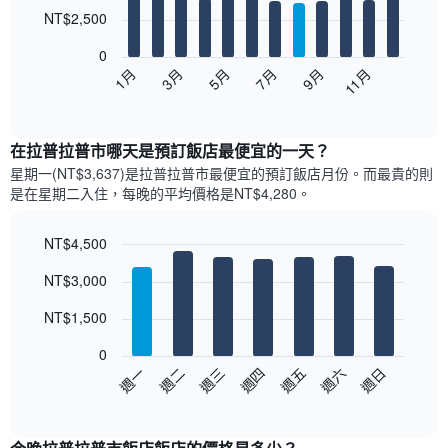
12
NT$2,500
bars.
0
以
1月
3月
5月
7月
9月
11月
下
End
of
圖
interactive
表
chart
顯
在拉普拉普市哪天是預訂飯店最便宜的一天？
示
星期一(NT$3,637)是拉普拉普市​最便宜的預訂飯店月份。而最貴的則
每
是在星期二​入住，每晚的平均價格是NT$4,280​​。
個
月
的
NT$4,500
房
Bar
Chart
NT$3,000
間
graphic.
chart
with
平
7
NT$1,500
均
bars.
價
0
格
以
週日
週四
週一
週五
週二
週六
週三
此
下
End
圖
of
圖
表
interactive
表
chart
具
顯