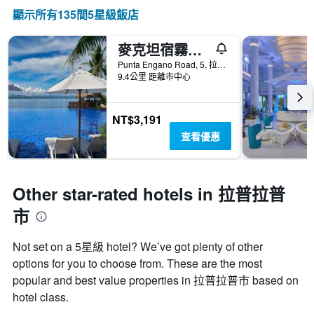
情
軸，
按
顯示所有135間5星級飯店
況。
顯
星
此
示
級
圖
過
麥克坦宿霧都喜天麗酒店
分
表
去
類
Punta Engano Road, 5, 拉普拉普市, 菲律賓
有
三
的
9.4公里 距離市中心
1
天
飯
個
內
店
X
找
類
NT$3,191
軸，
到
別。
顯
查看優惠
的
此
示
今
圖
距
晚
表
離
房
具
預
Other star-rated hotels in 拉普拉普
間
有
訂
平
1
市
日
均
條
期
價
Y
的
Not set on a 5星級 hotel? We’ve got plenty of other
格。
軸，
天
顯
options for you to choose from. These are the most
數
示
popular and best value properties in 拉普拉普市 based on
此
過
圖
hotel class.
去
表