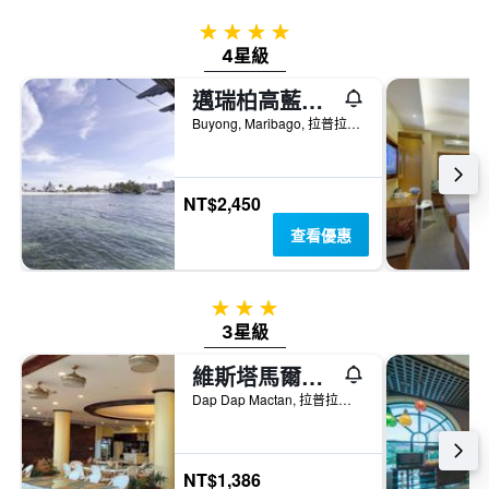
三
具
天
有
4星級
內
1
4星級
找
條
到
Y
邁瑞柏高藍水海灘度假村
的
軸，
Buyong, Maribago, 拉普拉普市, 菲律賓
本
顯
週
示
末
房
房
間
NT$2,450
間
的
平
查看優惠
平
均
均
價
價
格。
格
3星級
3星級
維斯塔馬爾海灘度假酒店 - 拉普拉普
Dap Dap Mactan, 拉普拉普市, 菲律賓
NT$1,386