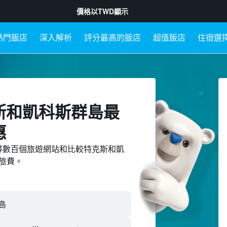
價格以
TWD
顯示
熱門飯店
深入解析
評分最高的飯店
超值飯店
住宿選
克斯和凱科斯群島最
惠
ed上搜尋數百個旅遊網站和比較特克斯和凱
旅費。