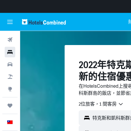
機票
飯店
2022年特
租車
新的住宿優
機＋酒
在HotelsCombin
探索
科斯群島的飯店，並節省
2位旅客，1 間客房
旅程
中文