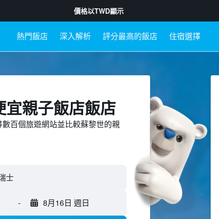
價格以
TWD
顯示
熱門飯店
深入解析
評分最高的飯店
住宿選擇
便宜親子飯店飯店
ed上搜尋數百個旅遊網站並比較蘇黎世的親
-
8月16日 週日