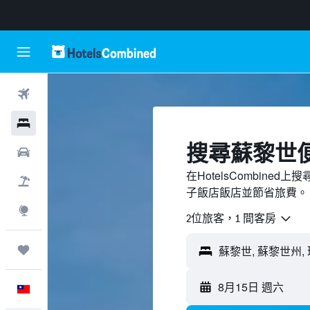
機票
飯店
搜尋蘇黎世​
租車
在HotelsCombin
機＋酒
子飯店飯店並節省旅費。
探索
2位旅客，1 間客房
旅程
8月15日 週六
中文