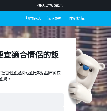
價格以
TWD
顯示
熱門飯店
深入解析
住宿選擇
便宜適合情侶的飯
ed上搜尋數百個旅遊網站並比較桃園市的適
旅費。