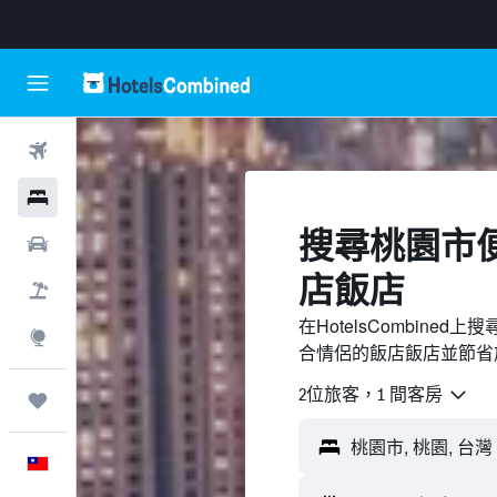
機票
飯店
搜尋桃園市​
租車
店飯店
機＋酒
在HotelsCombin
探索
合情侶的飯店飯店並節省
2位旅客，1 間客房
旅程
中文