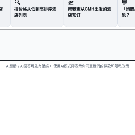
🔍
🛫
💬
店
按价格从低到高排序酒
帮我查从CMH出发的酒
「詢問
店列表
店预订
能？
AI驅動；AI回答可能有錯誤。
使用AI模式即表示你同意我們的
條款
和
隱私政策