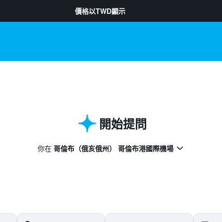
價格以
TWD
顯示
開始提問
你在
哥倫布（俄亥俄州） 哥倫布港國際機場