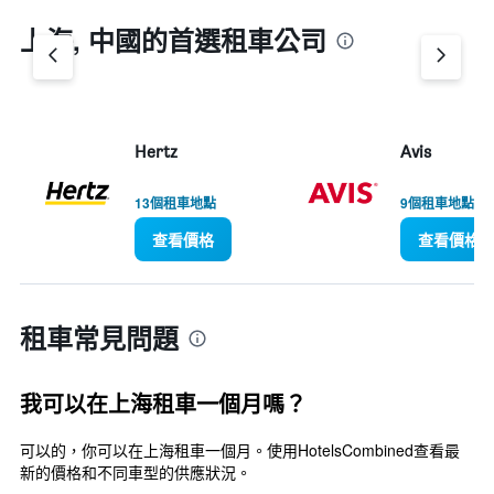
chart
上海, 中國​的首選租車公司
has
1
Y
axis
displaying
values.
Hertz
Avis
Range:
0
13個租車地點
9個租車地點
to
14.
查看價格
查看價格
租車常見問題
我可以在上海租車一個月嗎？
可以的，你可以在上海租車一個月。使用HotelsCombined查看最
新的價格和不同車型的供應狀況。