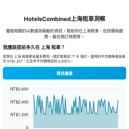
HotelsCombined上海租車洞察
獲取相關的以數據為驅動的資訊，幫助你在上海租車，包括價格趨
勢、最佳預訂時間等。
我應該提前多久在 上海 租車？
若想在 上海 租車節省最多費用，請於取車前 77 天 預訂。當時的平均價格僅為每
天 NT$1,257，比全年平均價格低約 2,302​%。
尋找優惠
NT$3,600
Chart
Chart
graphic.
with
NT$2,400
91
data
points.
NT$1,200
The
0