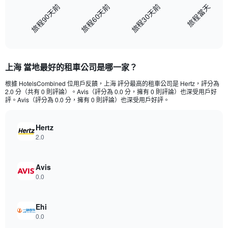
chart
旅程當天
旅程60天前
旅程30天前
旅程90天前
has
1
End
X
of
axis
interactive
displaying
chart
categories.
上海 當地最好的租車公司是哪一家？
Range:
91
根據 HotelsCombined 位用戶反饋，上海 評分最高的租車公司是 Hertz，評分為
categories.
2.0 分（共有 0 則評論）。Avis（評分為 0.0 分，擁有 0 則評論）也深受用戶好
The
評。Avis（評分為 0.0 分，擁有 0 則評論）也深受用戶好評。
chart
has
Hertz
1
2.0
Y
axis
displaying
Avis
values.
Range:
0.0
0
to
3600.
Ehi
0.0