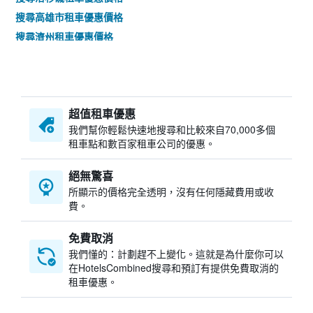
搜尋高雄市租車優惠價格
搜尋濟州租車優惠價格
搜尋熊本租車優惠價格
搜尋法蘭克福租車優惠價格
搜尋曼谷租車優惠價格
超值租車優惠
搜尋名古屋租車優惠價格
我們幫你輕鬆快速地搜尋和比較來自70,000多個
搜尋奧蘭多租車優惠價格
租車點和數百家租車公司的優惠。
搜尋波特蘭（俄勒岡州）租車優惠價格
搜尋仙台租車優惠價格
絕無驚喜
所顯示的價格完全透明，沒有任何隱藏費用或收
搜尋慕尼黑租車優惠價格
費。
搜尋亞維農租車優惠價格
免費取消
我們懂的：計劃趕不上變化。這就是為什麼你可以
在HotelsCombined搜尋和預訂有提供免費取消的
租車優惠。