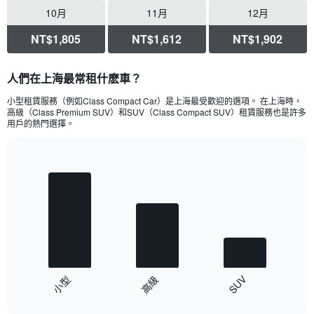
10月
11月
12月
NT$1,805
NT$1,612
NT$1,902
人們在上海最常租什麽車？
小型租賃服務（例如Class Compact Car）是上海最受歡迎的選項。 在上海時，
高級（Class Premium SUV）和SUV（Class Compact SUV）租賃服務也是許多
用戶的熱門選擇。
Bar
Chart
graphic.
chart
with
3
bars.
The
chart
has
SUV
高級
小型
1
End
X
of
axis
interactive