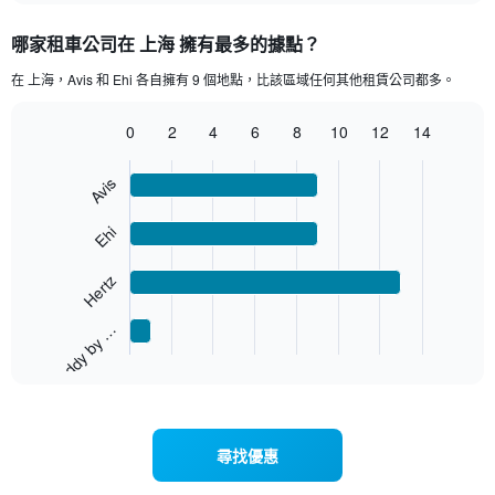
displaying
chart
categories.
哪家租車公司在 上海 擁有最多的據點？
Range:
3
在 上海，Avis 和 Ehi 各自擁有 9 個地點，比該區域任何其他租賃公司都多。
categories.
The
0
2
4
6
8
10
12
14
chart
Bar
Chart
has
graphic.
chart
1
Avis
with
Y
4
axis
bars.
Ehi
displaying
values.
The
Hertz
Range:
chart
0
has
to
1
keddy by …
60.
End
X
of
axis
interactive
displaying
chart
categories.
Range:
4
尋找優惠
categories.
The