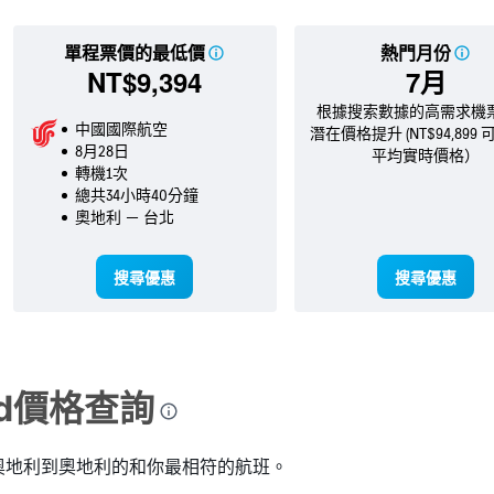
單程票價的最低價
熱門月份
NT$9,394
7月
根據搜索數據的高需求機票
中國國際航空
潛在價格提升 (NT$94,899
8月28日
平均實時價格）
轉機1次
總共34小時40分鐘
奧地利 － 台北
搜尋優惠
搜尋優惠
ned價格查詢
奧地利到奧地利的和你最相符的航班。