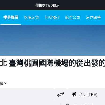
價格以
TWD
顯示
搜尋機票
吃喝玩樂
何時預訂
航空公司
常見問答
北 臺灣桃園國際機場​的從​出發
艙