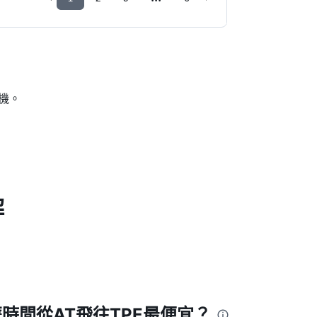
機。
解
時間從AT飛往TPE最便宜？