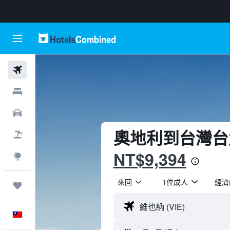
機票
飯店
租車
奧地利​到台灣台
機＋酒
NT$9,394
探索
來回
1位成人
經濟
旅程
中文