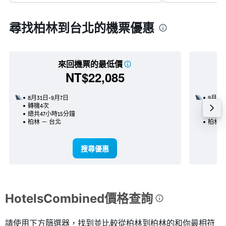
尋找柏林到台北的機票優惠
來回機票的最低價
NT$22,085
8月31日-9月7日
9月19
轉機4次
轉機3
總共47小時15分鐘
總共3
柏林 － 台北
柏林 
搜尋優惠
HotelsCombined價格查詢
請使用下方篩選器，找到並比較從柏林到柏林的和你最相符