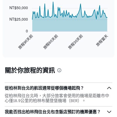
Chart
Chart
graphic.
with
NT$50,000
91
data
points.
NT$25,000
The
0
chart
旅程90天前
旅程當天
旅程30天前
旅程60天前
has
1
End
X
of
axis
interactive
displaying
chart
categories.
關於你旅程的資訊
Range:
91
categories.
The
從柏林到台北的航班通常從哪個機場起飛？
chart
has
從柏林飛往台北時，大部分旅客會使用的機場是距離市中
1
心僅18.9公里的柏林布蘭登堡機場（BER）。
Y
axis
我能否找出柏林飛往台北包含飯店預訂的機票優惠？
displaying