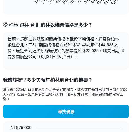
2月
5月
8月
11月
1月
4月
7月
10月
3月
6月
9月
12月
End
X
of
axis
interactive
displaying
chart
categories.
從 柏林 飛往 台北​ 的往返機票價格是多少？
Range:
12
categories.
目前，這趟往返航線的機票價格為
低於平均價格
。通常從柏林
The
飛往台北，在8月期間的價格介於NT$32,434到NT$44,588之
chart
間。最近查到這條航線最便宜的機票是NT$22,085，購買日期
has
為多間航空公司（8月31日-9月7日）。
1
Y
axis
displaying
我應該提早多少天預訂柏林到台北的機票？
values.
Range:
爲了確保你可以買到柏林​到台北​最便宜的機票，你應該在預計出發的日期至少90
0
天前預訂機票。如果你等到出發前大約一個星期才訂票，機票的價格通常會上
漲。
to
45000.
尋找優惠
NT$75,000