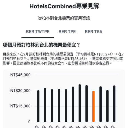
HotelsCombined專業見解
從柏林​到台北​機票的實用資訊
BER-TWTPE
BER-TPE
BER-TSA
哪個月預訂柏林到台北的機票最便宜？
目前來説，在9月預訂柏林​到台北​的機票最便宜（平均價格是NT$30,274​）。在7
月​預訂柏林​到台北​機票則最貴（平均價格是NT$36,464​）。機票價格受許多因素
影響，因此建議旅客比較不同的航空公司、出發機場和時間以節省旅費。
NT$45,000
Bar
Chart
graphic.
chart
NT$30,000
with
12
bars.
NT$15,000
The
chart
0
has
1