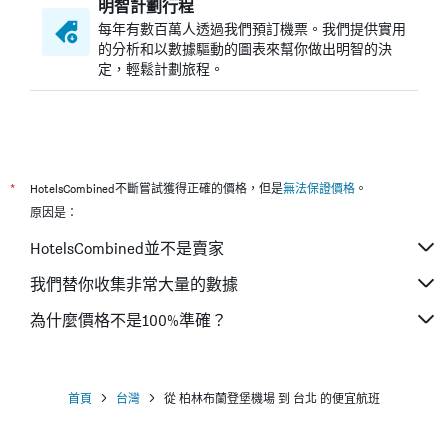
明智計劃行程
每年有數百萬人透過我們預訂機票。我們提供實用
的分析和以數據驅動的圖表來幫你做出明智的決
定，輕鬆計劃旅程。
*
HotelsCombined不斷嘗試獲得正確的價格，但是
無法保證價格
。
原因是：
HotelsCombined並不是賣家
我們替你收集非常大量的數據
為什麼價格不是100%準確？
首頁
台灣
從 柏林布蘭登堡機場 到 台北 的便宜航班