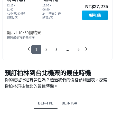
8月20日 週四
11月18日 週三
NT$27,275
12:15
-
13:05
-
11:40
06:40
41小時25分鐘
24小時35分鐘
選擇日期
轉機2次
轉機1次
顯示1-10/60個結果
按照最便宜的先排序
1
2
3
...
6
預訂柏林到台北機票的最佳時機
你的旅程行程有彈性嗎？透過我們的價格預測圖表，探索
從柏林​飛往台北的最佳時機。
BER-TPE
BER-TSA