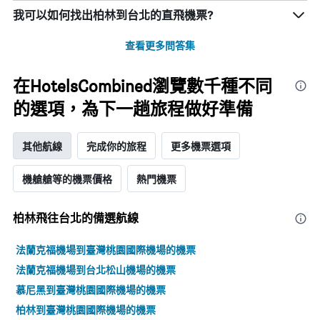
values.
我可以如何找出柏林​到台北​的直飛機票?
Range:
0
to
查看更多問答集
75000.
在HotelsCombined瀏覽數千種不同
的選項，為下一趟旅程做好準備
其他航線
完成你的旅程
更多機票選項
機艙艙等的機票價格
熱門機票
柏林飛往台北的備選航線
法蘭克福機場到臺灣桃園國際機場的機票
法蘭克福機場到台北松山機場的機票
慕尼黑到臺灣桃園國際機場的機票
柏林到臺灣桃園國際機場的機票