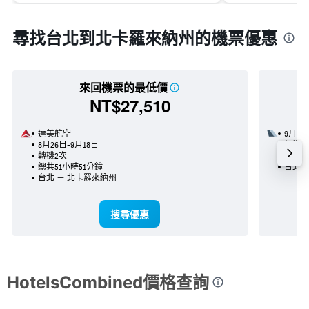
尋找台北到北卡羅來納州的機票優惠
來回機票的最低價
NT$27,510
達美航空
9月13
8月26日-9月18日
轉機2
轉機2次
總共4
總共51小時51分鐘
台北 
台北 － 北卡羅來納州
搜尋優惠
HotelsCombined價格查詢