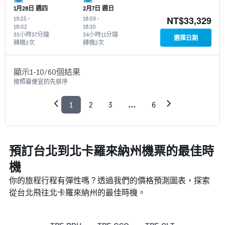
1月28日 週四
2月7日 週日
NT$33,329
19:25
-
18:59
-
18:02
18:10
35小時37分鐘
34小時11分鐘
選擇日期
轉機2次
轉機2次
顯示1-10/60個結果
按照最便宜的先排序
1
2
3
...
6
預訂台北到北卡羅來納州機票的最佳時
機
你的旅程行程有彈性嗎？透過我們的價格預測圖表，探索
從台北​飛往北卡羅來納州的最佳時機。