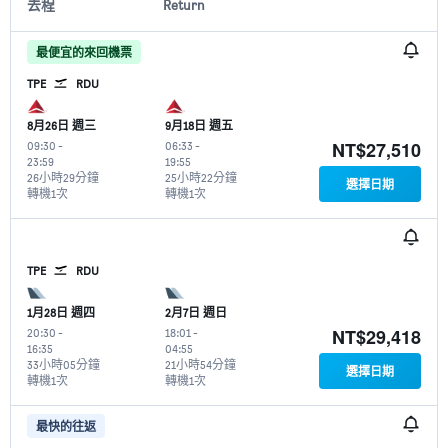
去程
Return
最便宜的來回機票
TPE
RDU
8月26日 週三
9月18日 週五
NT$27,510
09:30
-
06:33
-
23:59
19:55
26小時29分鐘
25小時22分鐘
選擇日期
轉機1次
轉機1次
TPE
RDU
1月28日 週四
2月7日 週日
NT$29,418
20:30
-
18:01
-
16:35
04:55
33小時05分鐘
21小時54分鐘
選擇日期
轉機1次
轉機1次
最快的往返