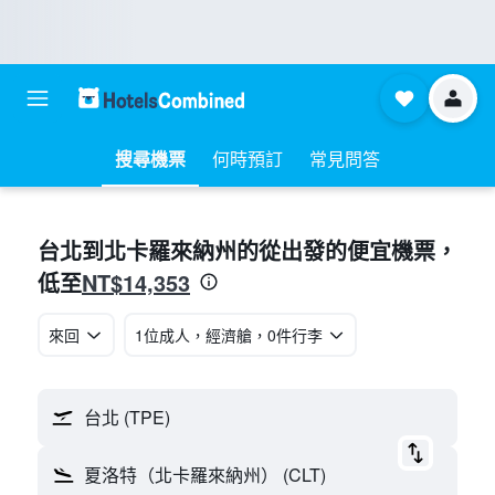
搜尋機票
何時預訂
常見問答
台北​到北卡羅來納州​的從​出發的便宜機票​，
NT$14,353
低至
來回
1位成人​，經濟艙​，0件行李
台北 (TPE)
夏洛特（北卡羅來納州） (CLT)