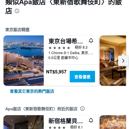
類似Apa飯店〈東新宿歌舞伎町〉的飯
店
東京飯店精選
東京台場希爾頓酒店
5星級
極好 8.3
1 Chome-9-1 Daiba, 東京, 日本
0.0公里 距離市中心
NT$5,957
查看優惠
查看其它東京的熱門飯店
Apa飯店〈東新宿歌舞伎町〉附近的飯店
新宿格蘭貝爾酒店
4星級
極好 8.1