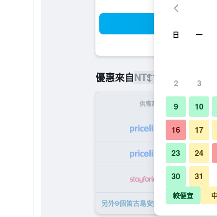
搜
日
一
NT$19,943
優惠來自
/
最便宜的
2
3
供應商
9
10
NT$
16
17
23
24
NT$
30
31
NT$
較便宜
另外9個笛古島安納塔拉水療度假村​的