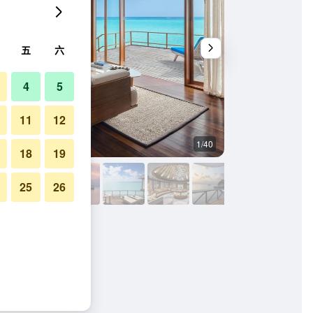
五
六
4
5
11
12
1/40
其他
18
19
25
26
片