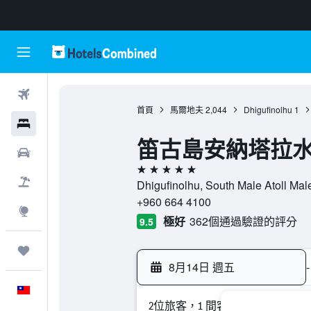
機票
首頁
馬爾地夫
2,044
Dhigufinolhu
1
飯店
笛古島安納塔拉
租車
5星級
機＋酒
Dhigufinolhu, South Male Atoll 
+960 664 4100
探索
極好
362個通過驗證的評分
9.5
旅程
8月14日 週五
-
中文
2位旅客，1 間客房