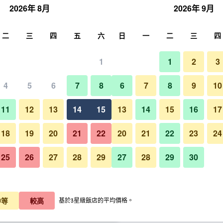
2026年 8月
2026年 9月
尋
二
三
四
五
六
日
一
二
三
四
1
1
2
3
每晚價格
4
5
6
7
8
6
7
8
9
10
臥室
每晚總額
11
12
13
14
15
13
14
15
16
17
19,943
查看優惠
18
19
20
21
22
20
21
22
23
24
25
26
27
28
29
27
28
29
30
笛古島安納塔拉水療度假村的照
22,673
查看優惠
23,686
查看優惠
中等
較高
基於3星級飯店的平均價格。
優惠