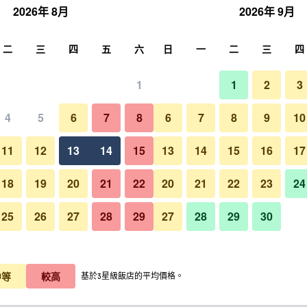
2026年 8月
2026年 9月
尋
二
三
四
五
六
日
一
二
三
四
1
1
2
3
晚價格
4
5
6
7
8
6
7
8
9
10
臥室
每晚總額
11
12
13
14
15
13
14
15
16
17
$3,965
查看優惠
18
19
20
21
22
20
21
22
23
24
25
26
27
28
29
27
28
29
30
$4,520
查看優惠
阿爾克之家 - 民宿 - 倫敦德里的
$5,170
查看優惠
中等
較高
基於3星級飯店的平均價格。