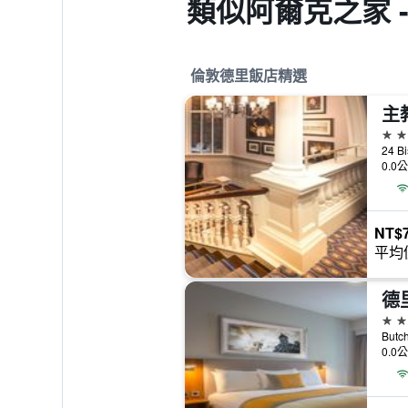
類似阿爾克之家 -
倫敦德里飯店精選
主
5星
24 B
0.0
NT$7
平均
德
4星
Butc
0.0