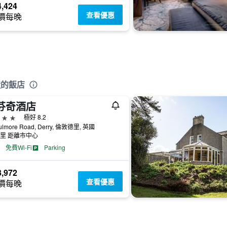
,424
查看優惠
價每晚
近的飯店
芬奇酒店
級
極好 8.2
ulmore Road, Derry, 倫敦德里, 英國
公里 距離市中心
免費Wi-Fi
Parking
,972
查看優惠
價每晚