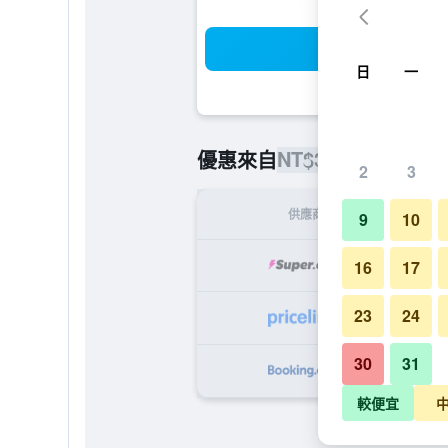
搜
日
一
NT$3,965
優惠來自
/
最便宜的每
2
3
供應商
9
10
NT
16
17
23
24
NT
30
31
NT
較便宜