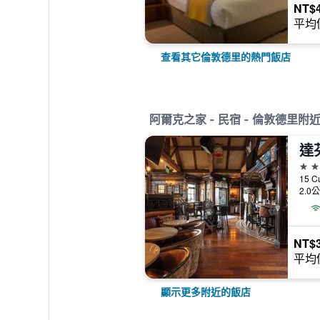
NT$4
平均
查看其它倫敦德里的熱門飯店
阿爾克之家 - 民宿 - 倫敦德里附
達
4星
15 C
2.0
NT$3
平均
顯示更多附近的飯店