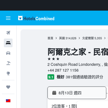
機票
首頁
英國
314,626
北愛爾蘭
5,355
飯店
阿爾克之家 - 民宿
租車
3星級
機＋酒
2 Coshquin Road Londonderry
+44 287 127 1156
探索
極好
381個通過驗證的評分
9.1
旅程
8月13日 週四
-
中文
2位旅客，1 間客房