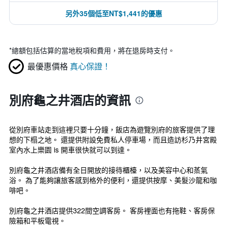
另外35個低至NT$1,441的優惠
*
總額包括估算的當地稅項和費用，將在退房時支付。
最優惠價格
真心保證！
別府龜之井酒店的資訊
從別府車站走到這裡只要十分鐘，飯店為遊覽別府的旅客提供了理
想的下榻之地。 還提供附設免費私人停車場，而且造訪杉乃井宮殿
室內水上樂園 is 開車很快就可以到達。
別府龜之井酒店備有全日開放的接待櫃檯，以及美容中心和蒸氣
浴。 為了能夠讓旅客感到格外的便利，還提供按摩、美髮沙龍和咖
啡吧。
別府龜之井酒店提供322間空調客房。 客房裡面也有拖鞋、客房保
險箱和平板電視。