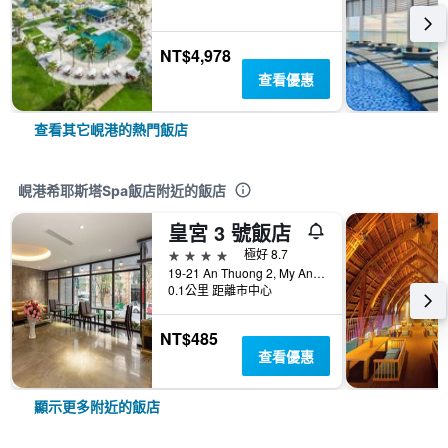
NT$4,978
查看優惠
查看其它峴港的熱門飯店
峴港希耶斯塔Spa飯店附近的飯店
皇宮 3 號飯店
4星級
極好 8.7
19-21 An Thuong 2, My An Ward, 峴港, 越南
0.1公里 距離市中心
NT$485
查看優惠
顯示更多附近的飯店