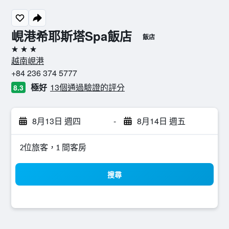
峴港希耶斯塔Spa飯店
飯店
3星級
越南峴港
+84 236 374 5777
極好
13個通過驗證的評分
8.3
8月13日 週四
-
8月14日 週五
2位旅客，1 間客房
搜尋