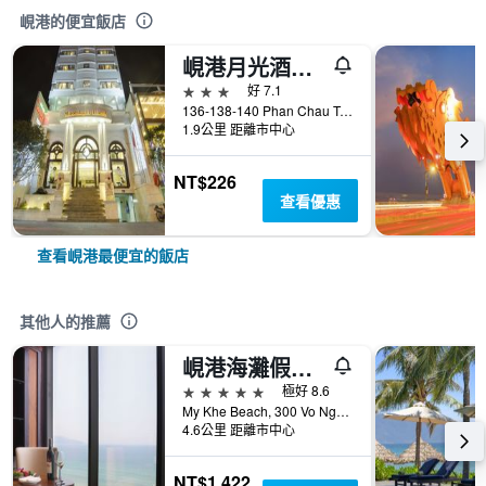
峴港的便宜飯店
峴港月光酒店 - 峴港
3星級
好 7.1
136-138-140 Phan Chau Trinh St, 峴港, 越南
1.9公里 距離市中心
NT$226
查看優惠
查看峴港最便宜的飯店
其他人的推薦
峴港海灘假日度假飯店
5星級
極好 8.6
My Khe Beach, 300 Vo Nguyen Giap Street, 峴港, 越南
4.6公里 距離市中心
NT$1,422