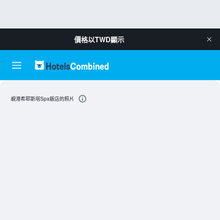
價格以
TWD
顯示
峴港希耶斯塔Spa飯店的照片