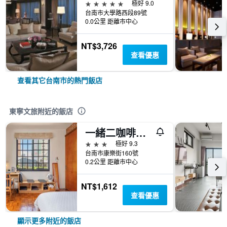
5星級
極好 9.0
台南市大學路西段89號
0.0公里 距離市中心
NT$3,726
查看優惠
查看其它台南市的熱門飯店
東寧文旅附近的飯店
一緒二咖啡民居
3星級
極好 9.3
台南市康樂街160號
0.2公里 距離市中心
NT$1,612
查看優惠
顯示更多附近的飯店