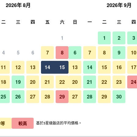
2026年 8月
2026年 9月
尋
二
三
四
五
六
日
一
二
三
四
1
1
2
3
晚價格
4
5
6
7
8
6
7
8
9
10
室外景
每晚總額
11
12
13
14
15
13
14
15
16
17
$1,629
查看優惠
18
19
20
21
22
20
21
22
23
24
25
26
27
28
29
27
28
29
30
東旺皇家鄉村俱樂部渡假村 - 統
$2,334
查看優惠
$2,469
查看優惠
中等
較高
基於3星級飯店的平均價格。