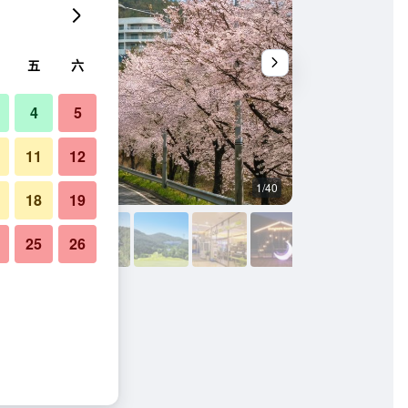
五
六
4
5
11
12
1/40
建築
18
19
25
26
營的照片