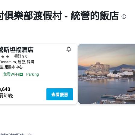
俱樂部渡假村 - 統營的飯店
營斯坦福酒店
級
極好 9.0
 Donam-ro, 統營, 韓國
公里 距離市中心
免費Wi-Fi
Parking
,643
查看優惠
價每晚