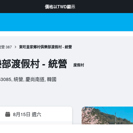
價格以
TWD
顯示
統營
387
東旺皇家鄉村俱樂部渡假村 - 統營
部渡假村 - 統營
度假村
p, 53085, 統營, 慶尚南道, 韓國
8月15日 週六