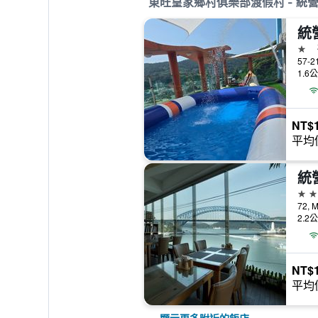
東旺皇家鄉村俱樂部渡假村 - 統
統
1星
57-2
1.6
NT$1
平均
統
2星
72, 
2.2
NT$1
平均