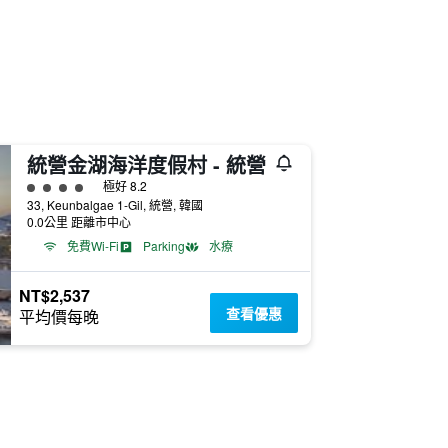
統營金湖海洋度假村 - 統營
4星級評級
極好 8.2
33, Keunbalgae 1-Gil, 統營, 韓國
0.0公里 距離市中心
免費Wi-Fi
Parking
水療
NT$2,537
查看優惠
平均價每晚