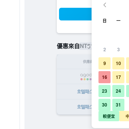
搜
日
一
NT$1,629
優惠來自
/
最便宜的每
2
3
供應商
9
10
NT
16
17
23
24
NT
30
31
NT
較便宜