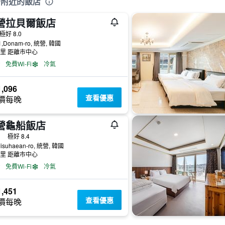
營附近的飯店
營拉貝爾飯店
級
極好 8.0
1,Donam-ro, 統營, 韓國
公里 距離市中心
免費Wi-Fi
冷氣
,096
查看優惠
價每晚
營龜船飯店
級
極好 8.4
Misuhaean-ro, 統營, 韓國
公里 距離市中心
免費Wi-Fi
冷氣
,451
查看優惠
價每晚