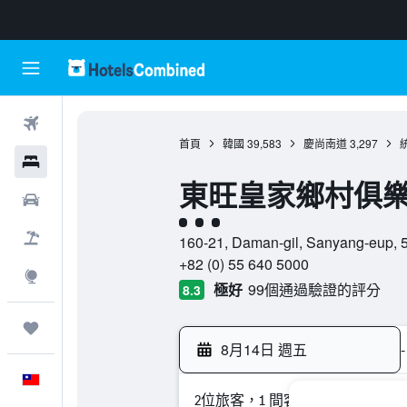
機票
首頁
韓國
39,583
慶尚南道
3,297
飯店
東旺皇家鄉村俱樂
租車
3星級評級
機＋酒
160-21, Daman-gil, Sanyang-eu
+82 (0) 55 640 5000
探索
極好
99個通過驗證的評分
8.3
旅程
8月14日 週五
-
中文
2位旅客，1 間客房