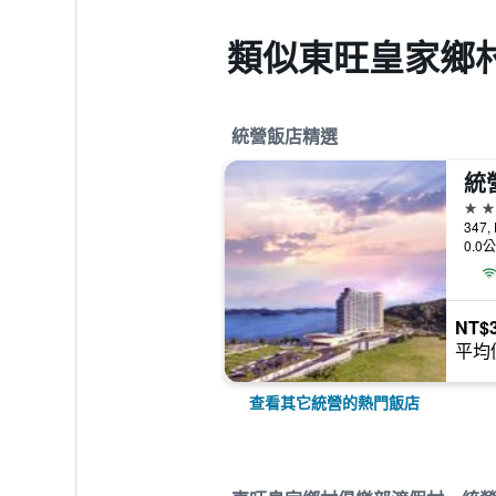
類似東旺皇家鄉村
統營飯店精選
統
4星
347,
0.0
NT$3
平均
查看其它統營的熱門飯店