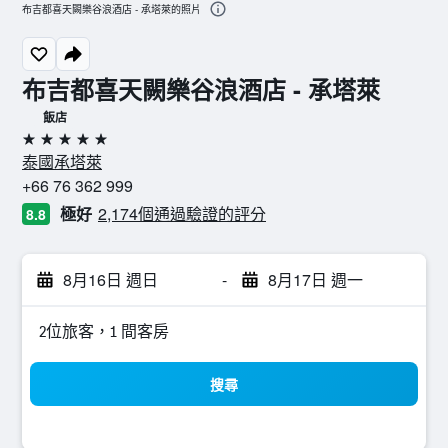
布吉都喜天闕樂谷浪酒店 - 承塔萊的照片
布吉都喜天闕樂谷浪酒店 - 承塔萊
飯店
5星級
泰國承塔萊
+66 76 362 999
極好
2,174個通過驗證的評分
8.8
8月16日 週日
-
8月17日 週一
2位旅客，1 間客房
搜尋