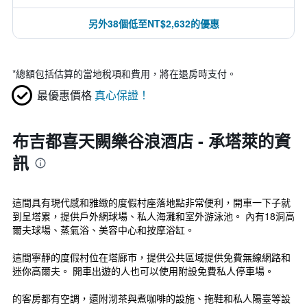
另外38個低至NT$2,632的優惠
*
總額包括估算的當地稅項和費用，將在退房時支付。
最優惠價格
真心保證！
布吉都喜天闕樂谷浪酒店 - 承塔萊的資
訊
這間具有現代感和雅緻的度假村座落地點非常便利，開車一下子就
到呈塔累，提供戶外網球場、私人海灘和室外游泳池。 內有18洞高
爾夫球場、蒸氣浴、美容中心和按摩浴缸。
這間寧靜的度假村位在塔廊市，提供公共區域提供免費無線網路和
迷你高爾夫。 開車出遊的人也可以使用附設免費私人停車場。
的客房都有空調，還附沏茶與煮咖啡的設施、拖鞋和私人陽臺等設