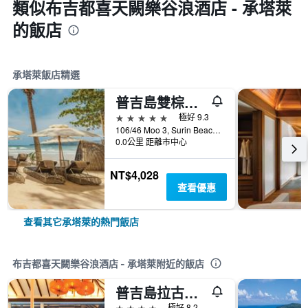
類似布吉都喜天闕樂谷浪酒店 - 承塔萊
的飯店
承塔萊飯店精選
普吉島雙棕櫚樹飯店
5星級
極好 9.3
106/46 Moo 3, Surin Beach Road, 承塔萊, 泰國
0.0公里 距離市中心
NT$4,028
查看優惠
查看其它承塔萊的熱門飯店
布吉都喜天闕樂谷浪酒店 - 承塔萊附近的飯店
普吉島拉古娜假日俱樂部度假酒店
4星級
極好 8.2