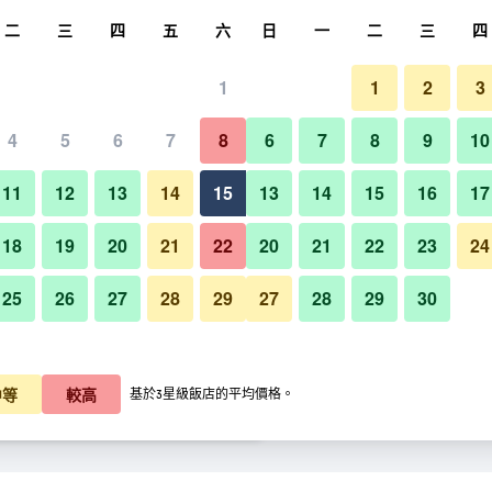
尋
二
三
四
五
六
日
一
二
三
四
1
1
2
3
晚價格
4
5
6
7
8
6
7
8
9
10
客廳
每晚總額
11
12
13
14
15
13
14
15
16
17
$1,701
查看優惠
18
19
20
21
22
20
21
22
23
24
25
26
27
28
29
27
28
29
30
$1,849
查看優惠
怡品商旅的照片
$1,866
查看優惠
中等
較高
基於3星級飯店的平均價格。