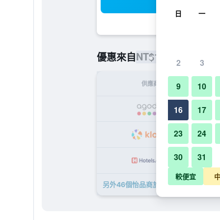
搜
日
一
NT$1,701
優惠來自
/
最便宜的每
2
3
供應商
9
10
NT
16
17
23
24
NT
30
31
NT
較便宜
另外46個怡品商旅​的優惠