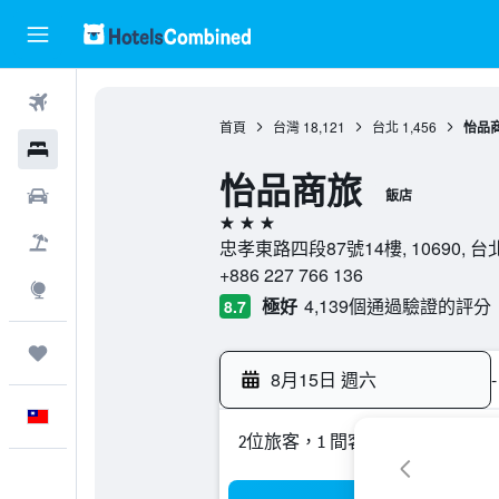
機票
首頁
台灣
18,121
台北
1,456
怡品
飯店
怡品商旅
租車
飯店
3星級
機＋酒
忠孝東路四段87號14樓, 10690, 台北
+886 227 766 136
探索
極好
4,139個通過驗證的評分
8.7
旅程
8月15日 週六
-
中文
2位旅客，1 間客房