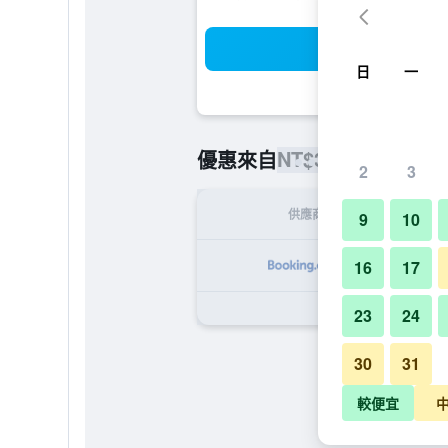
搜
日
一
NT$399
優惠來自
/
最便宜的每晚
2
3
供應商
9
10
N
16
17
23
24
30
31
較便宜