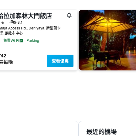
哈拉加森林大門飯店
級
極好 8.1
araja Access Rd., Deniyaya, 斯里蘭卡
公里 距離市中心
免費Wi-Fi
Parking
742
查看優惠
價每晚
最近的機場