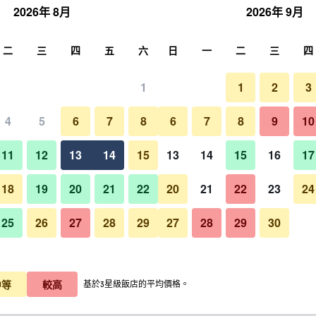
2026年 8月
2026年 9月
尋
二
三
四
五
六
日
一
二
三
四
1
1
2
3
價格
4
5
6
7
8
6
7
8
9
10
每晚總額
11
12
13
14
15
13
14
15
16
17
T$399
查看優惠
18
19
20
21
22
20
21
22
23
24
25
26
27
28
29
27
28
29
30
中等
較高
基於3星級飯店的平均價格。