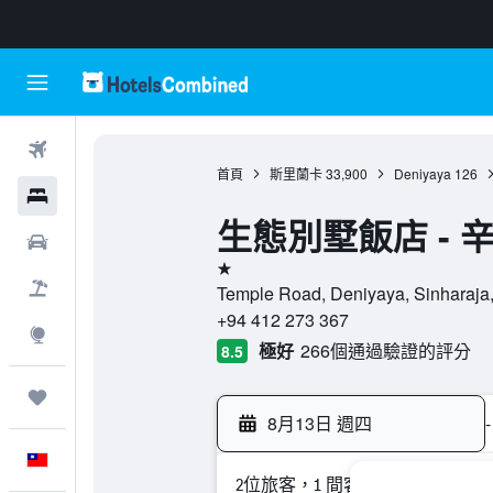
機票
首頁
斯里蘭卡
33,900
Deniyaya
126
飯店
生態別墅飯店 - 
租車
1星級
機＋酒
Temple Road, Deniyaya, Sinharaj
+94 412 273 367
探索
極好
266個通過驗證的評分
8.5
旅程
8月13日 週四
-
中文
2位旅客，1 間客房