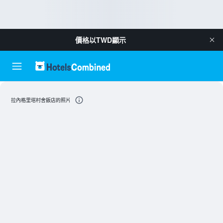
價格以
TWD
顯示
拉內格里塔村舍飯店的照片