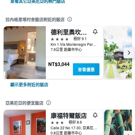
查看其它亞美尼亞的熱門飯店
拉內格里塔村舍飯店附近的飯店
德利里奧坎波民宿飯店
4星級
極好 9.1
Km 1 Vía Montenegro Parque del Café, 亞美尼亞, 哥倫比亞
7.9公里 距離市中心
NT$3,044
查看優惠
顯示更多附近的飯店
亞美尼亞的便宜飯店
康福特爾飯店
3星級
極好 8.6
Calle 22 No 17-30, 亞美尼亞, 哥倫比亞
0.8公里 距離市中心