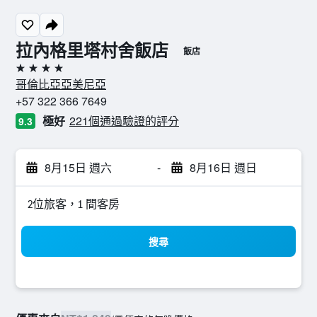
拉內格里塔村舍飯店
飯店
4星級
哥倫比亞亞美尼亞
+57 322 366 7649
極好
221個通過驗證的評分
9.3
8月15日 週六
-
8月16日 週日
2位旅客，1 間客房
搜尋