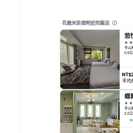
花鹿米民宿附近的飯店
悠
2星
冬山
0.9
NT$2
平均
蝶
3星
冬山
2.2