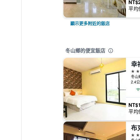
NT$2
平均
顯示更多附近的飯店
冬山鄉的便宜飯店
幸福
3星
冬山
2.4
NT$1
平均
布
3星