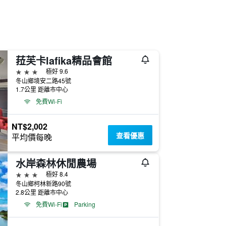
菈芙卡lafika精品會館
3星級
極好 9.6
冬山鄉境安二路45號
1.7公里 距離市中心
免費Wi-Fi
NT$2,002
查看優惠
平均價每晚
水岸森林休閒農場
3星級
極好 8.4
冬山鄉柯林新路90號
2.8公里 距離市中心
免費Wi-Fi
Parking