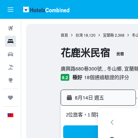
機票
首頁
台灣
18,120
宜蘭縣
2,368
冬
飯店
花鹿米民宿
租車
民宿
0星級評級
機＋酒
廣興路680巷300號, , 冬山鄉, 宜蘭縣
極好
18個通過驗證的評分
9.2
探索
8月14日 週五
-
旅程
2位旅客，1 間客房
中文
搜