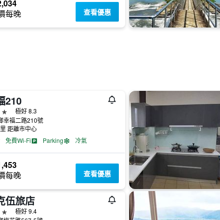
,034
查看優惠
價每晚
210
級
極好 8.3
鄉幸福二路210號
公里 距離市中心
免費Wi-Fi
Parking
冷氣
,453
查看優惠
價每晚
克伍旅店
級
極好 9.4