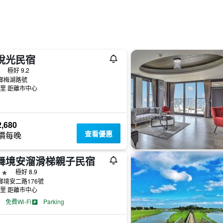
悅光民宿
級
極好 9.2
鄉梅湖路號
公里 距離市中心
,680
查看優惠
價每晚
舞境安溜滑梯親子民宿
級
極好 8.9
鄉境安二路176號
公里 距離市中心
免費Wi-Fi
Parking