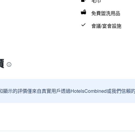
毛巾
免費盥洗用品
會議/宴會設施
價
和顯示的評價僅來自真實用戶透過HotelsCombined或我們