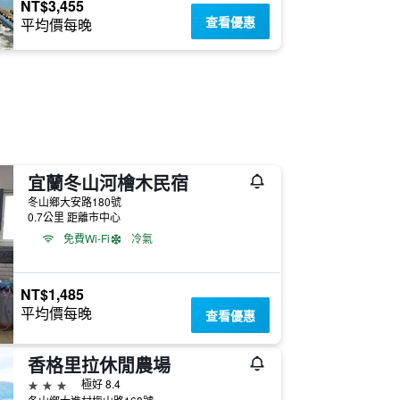
NT$3,455
查看優惠
平均價每晚
宜蘭冬山河檜木民宿
冬山鄉大安路180號
0.7公里 距離市中心
免費Wi-Fi
冷氣
NT$1,485
平均價每晚
查看優惠
香格里拉休閒農場
3星級
極好 8.4