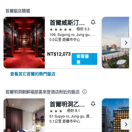
首爾飯店精選
首爾威斯汀朝鮮飯店
5星級
極好 9.3
106, Sogong-ro, Jung-gu, 首爾, 韓國
0.0公里 距離市中心
NT$12,073
查看優
惠
查看其它首爾的熱門飯店
首爾明洞朝鮮福朋喜來登酒店附近的飯店
首爾明洞乙支路彩鴻酒店
3星級
極好 8.1
61 Supyo-ro, Jung-gu, 首爾, 韓國
0.1公里 距離市中心