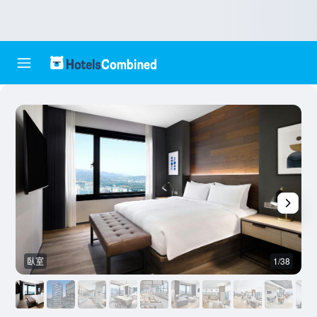
臥室
1/38