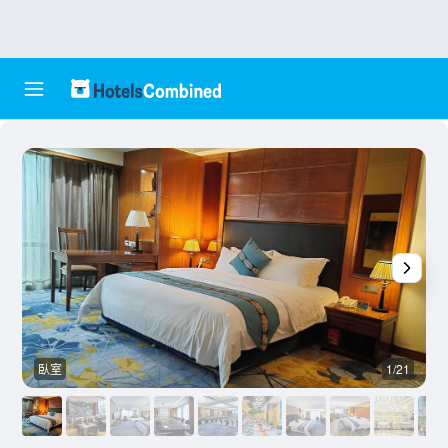
臥室
1/21