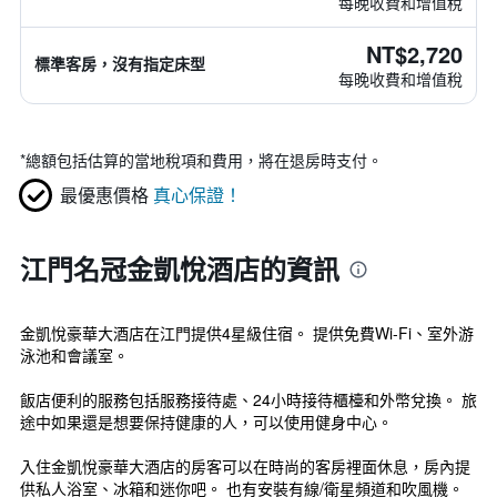
每晚收費和增值稅
NT$2,720
標準客房，沒有指定床型
每晚收費和增值稅
*
總額包括估算的當地稅項和費用，將在退房時支付。
最優惠價格
真心保證！
江門名冠金凱悅酒店的資訊
金凱悅豪華大酒店在江門提供4星級住宿。 提供免費Wi-Fi、室外游
泳池和會議室。
飯店便利的服務包括服務接待處、24小時接待櫃檯和外幣兌換。 旅
途中如果還是想要保持健康的人，可以使用健身中心。
入住金凱悅豪華大酒店的房客可以在時尚的客房裡面休息，房內提
供私人浴室、冰箱和迷你吧。 也有安裝有線/衛星頻道和吹風機。