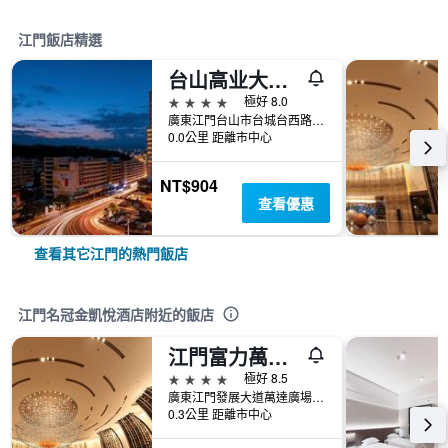
江門飯店精選
台山高业大酒店
4星級
極好 8.0
廣東江門台山市台城台西路220号
0.0公里 距離市中心
NT$904
查看優惠
查看其它江門的熱門飯店
江門名冠金凱悅酒店附近的飯店
江門富力萬達嘉華酒店
4星級
極好 8.5
廣東江門發展大道萬達廣場3座
0.3公里 距離市中心