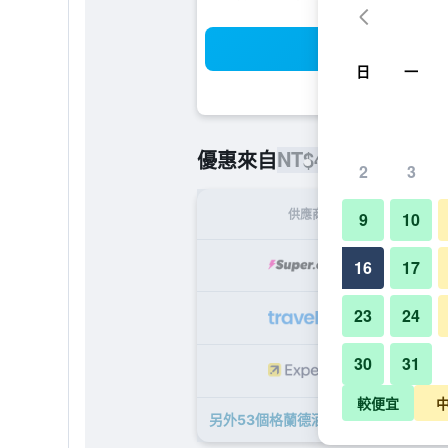
搜
日
一
NT$4,275
優惠來自
/
最便宜的每
2
3
供應商
9
10
NT
16
17
23
24
NT
30
31
NT
較便宜
另外53個格蘭德酒店 - 克拉科夫​的優