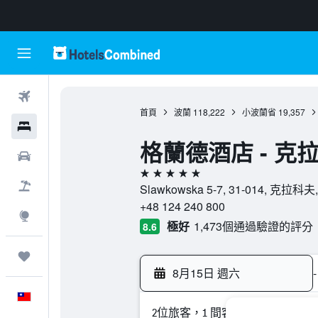
機票
首頁
波蘭
118,222
小波蘭省
19,357
飯店
格蘭德酒店 - 克
租車
5星級
機＋酒
Slawkowska 5-7, 31-014, 克拉
+48 124 240 800
探索
極好
1,473個通過驗證的評分
8.6
旅程
8月15日 週六
-
中文
2位旅客，1 間客房