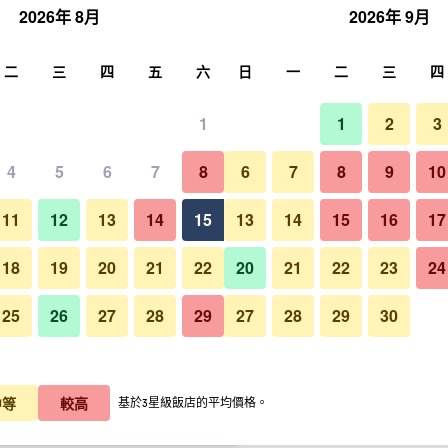
2026年 8月
2026年 9月
尋
二
三
四
五
六
日
一
二
三
四
1
1
2
3
晚價格
4
5
6
7
8
6
7
8
9
10
臥室
每晚總額
11
12
13
14
15
13
14
15
16
17
$4,275
查看優惠
18
19
20
21
22
20
21
22
23
24
25
26
27
28
29
27
28
29
30
格蘭德酒店 - 克拉科夫的照片
$4,436
查看優惠
$4,459
查看優惠
中等
較高
基於3星級飯店的平均價格。
惠