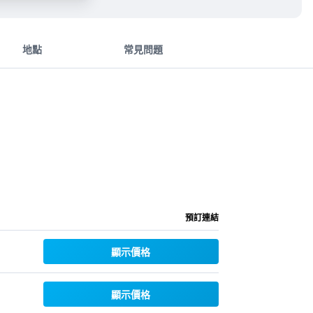
地點
常見問題
預訂連結
顯示價格
顯示價格