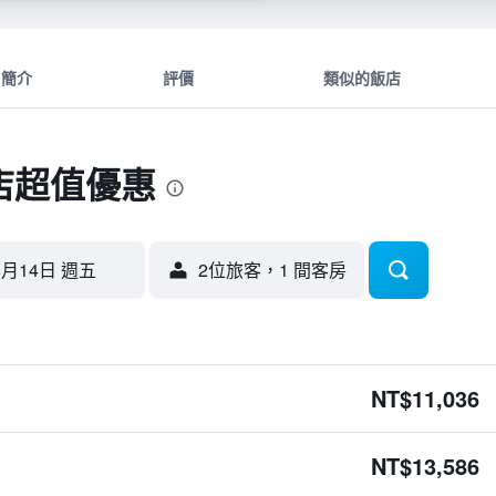
簡介
評價
類似的飯店
店超值優惠
8月14日 週五
2位旅客，1 間客房
NT$11,036
NT$13,586