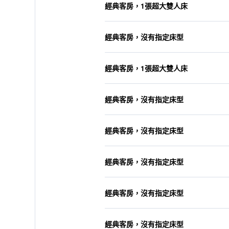
經典客房，1張超大雙人床
經典客房，沒有指定床型
經典客房，1張超大雙人床
經典客房，沒有指定床型
經典客房，沒有指定床型
經典客房，沒有指定床型
經典客房，沒有指定床型
經典客房，沒有指定床型