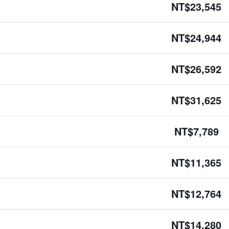
NT$23,545
NT$24,944
NT$26,592
NT$31,625
NT$7,789
NT$11,365
NT$12,764
NT$14,280