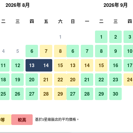
2026年 8月
2026年 9月
尋
二
三
四
五
六
日
一
二
三
四
1
1
2
3
晚價格
4
5
6
7
8
6
7
8
9
10
休閒室
每晚總額
11
12
13
14
15
13
14
15
16
17
$6,498
查看優惠
18
19
20
21
22
20
21
22
23
24
25
26
27
28
29
27
28
29
30
首尔洲际格兰酒店的照片
$7,789
查看優惠
$7,789
查看優惠
中等
較高
基於3星級飯店的平均價格。