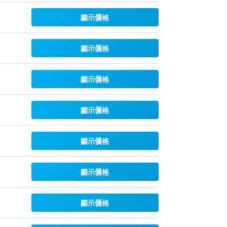
顯示價格
顯示價格
顯示價格
顯示價格
顯示價格
顯示價格
顯示價格