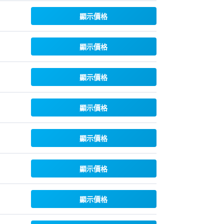
顯示價格
顯示價格
顯示價格
顯示價格
顯示價格
顯示價格
顯示價格