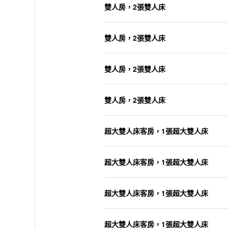
雙人房，2張雙人床
雙人房，2張雙人床
雙人房，2張雙人床
雙人房，2張雙人床
超大雙人床客房，1張超大雙人床
超大雙人床客房，1張超大雙人床
超大雙人床客房，1張超大雙人床
超大雙人床客房，1張超大雙人床