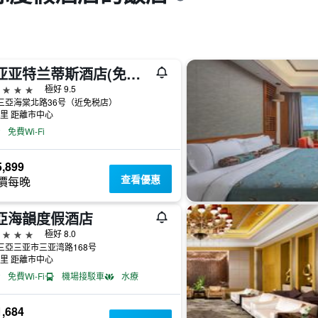
三亚亚特兰蒂斯酒店(免费畅玩水世界&水族馆)
級
極好 9.5
三亞海棠北路36号（近免税店）
公里 距離市中心
免費Wi-Fi
,899
查看優惠
價每晚
亞海韻度假酒店
級
極好 8.0
三亞三亚市三亚湾路168号
公里 距離市中心
免費Wi-Fi
機場接駁車
水療
,684