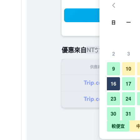
搜
日
一
NT$1,209
優惠來自
/
最便宜的每
2
3
供應商
9
10
NT
16
17
23
24
NT
30
31
較便宜