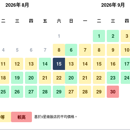
2026年 8月
2026年 9月
尋
二
三
四
五
六
日
一
二
三
四
1
1
2
3
晚價格
4
5
6
7
8
6
7
8
9
10
每晚總額
11
12
13
14
15
13
14
15
16
17
$1,209
查看優惠
18
19
20
21
22
20
21
22
23
24
25
26
27
28
29
27
28
29
30
$1,791
查看優惠
中等
較高
基於3星級飯店的平均價格。