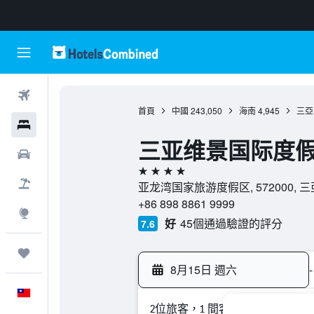
機票
首頁
中國
243,050
海南
4,945
三亞
飯店
三亚维景国际度
租車
4星級
機＋酒
亚龙湾国家旅游度假区, 572000, 三亞
+86 898 8861 9999
探索
好
45個通過驗證的評分
7.6
旅程
8月15日 週六
-
中文
2位旅客，1 間客房