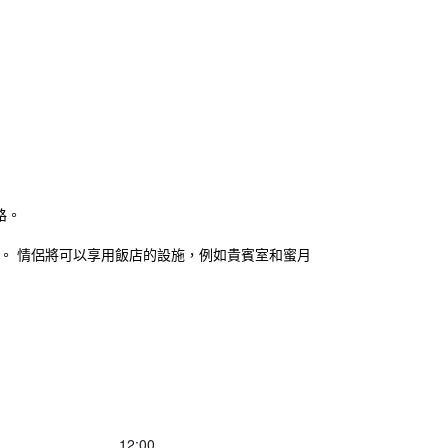
路。
。 情侶將可以享用飯店的設施，例如貴賓室和蜜月
12:00