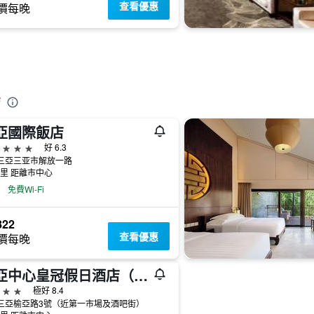
查看優惠
價每晚
店
亞國際飯店
級
好 6.3
三亞三亚市解放一路
公里 距離市中心
免費Wi-Fi
822
查看優惠
價每晚
三亞中心皇冠假日酒店（洲際旗下，觀山望海）
級
極好 8.4
三亞榆亞路3號（近第一市場及酒吧街）