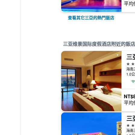
平均
查看其它三亞的熱門飯店
三亚维景国际度假酒店附近的飯
三
5星
海南
1.0
NT$
平均
4星
海南