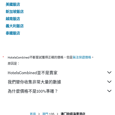
美國飯店
新加坡飯店
越南飯店
義大利飯店
泰國飯店
*
HotelsCombined不斷嘗試獲得正確的價格，但是
無法保證價格
。
原因是：
HotelsCombined並不是賣家
我們替你收集非常大量的數據
為什麼價格不是100%準確？
首頁
澳門
135
澳门励庭海景酒店