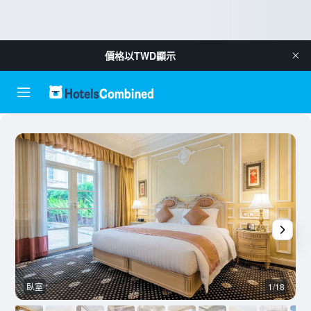
價格以
TWD
顯示
臥室
1/18