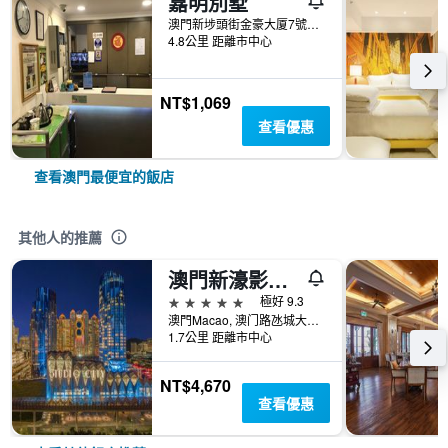
嘉明別墅
澳門新埗頭街金豪大厦7號2,3樓
4.8公里 距離市中心
NT$1,069
查看優惠
查看澳門最便宜的飯店
其他人的推薦
澳門新濠影滙W酒店
5星級
極好 9.3
澳門Macao, 澳门路氹城大马路, 中国
1.7公里 距離市中心
NT$4,670
查看優惠