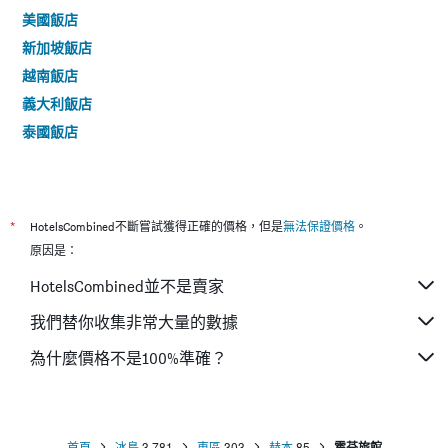
美國飯店
新加坡飯店
越南飯店
義大利飯店
泰國飯店
*
HotelsCombined不斷嘗試獲得正確的價格，但是
無法保證價格
。
原因是：
HotelsCombined並不是賣家
我們替你收集非常大量的數據
為什麼價格不是100%準確？
首頁
冰島
3,781
東區
303
赫本
85
霍芬旅館