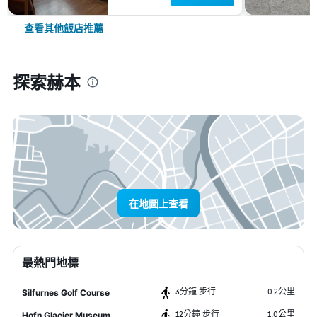
查看其他飯店推薦
探索赫本
在地圖上查看
最熱門地標
3分鐘 步行
0.2公里
Silfurnes Golf Course
12分鐘 步行
1.0公里
Hofn Glacier Museum