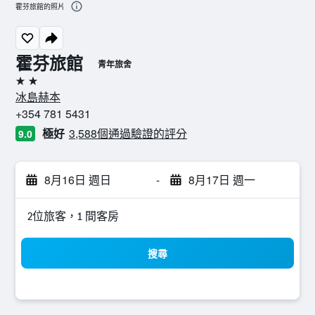
霍芬旅館的照片
霍芬旅館
青年旅舍
2星級
冰島赫本
+354 781 5431
極好
3,588個通過驗證的評分
9.0
8月16日 週日
-
8月17日 週一
2位旅客，1 間客房
搜尋