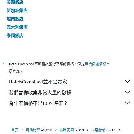
美國飯店
新加坡飯店
越南飯店
義大利飯店
泰國飯店
*
HotelsCombined不斷嘗試獲得正確的價格，但是
無法保證價格
。
原因是：
HotelsCombined並不是賣家
我們替你收集非常大量的數據
為什麼價格不是100%準確？
首頁
哥倫比亞
49,313
玻利瓦爾
6,319
卡塔赫納
5,711