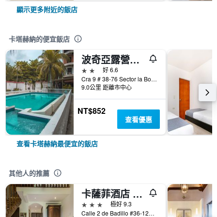
顯示更多附近的飯店
卡塔赫納的便宜飯店
波奇亞露營酒店 - 喀他基那
2星級
好 6.6
Cra 9 # 38-76 Sector la Boquilla, 卡塔赫納, 哥倫比亞
9.0公里 距離市中心
NT$852
查看優惠
查看卡塔赫納最便宜的飯店
其他人的推薦
卡薩菲酒店 - 喀他基那
3星級
極好 9.3
Calle 2 de Badillo #36-125, 卡塔赫納, 哥倫比亞