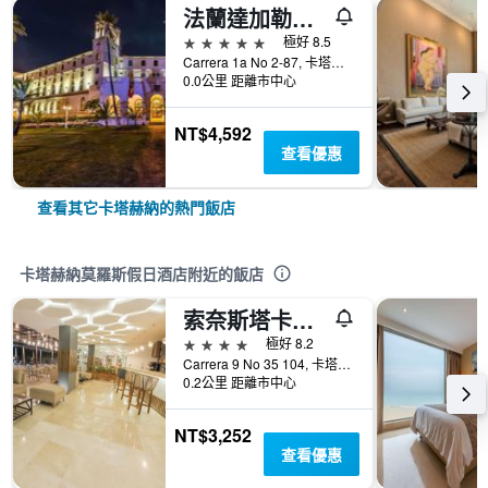
法蘭達加勒比酒店 - 喀他基那
5星級
極好 8.5
Carrera 1a No 2-87, 卡塔赫納, 哥倫比亞
0.0公里 距離市中心
NT$4,592
查看優惠
查看其它卡塔赫納的熱門飯店
卡塔赫納莫羅斯假日酒店附近的飯店
索奈斯塔卡塔赫納酒店
4星級
極好 8.2
Carrera 9 No 35 104, 卡塔赫納, 哥倫比亞
0.2公里 距離市中心
NT$3,252
查看優惠