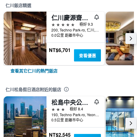
仁川飯店精選
仁川慶源齋大使酒店
5星級
極好 9.3
200, Techno Park-ro, 仁川, 韓國
0.0公里 距離市中心
NT$6,701
查看優惠
查看其它仁川的熱門飯店
仁川松島假日酒店附近的飯店
松島中央公園酒店
3星級
極好 8.4
193, Techno Park-ro, Yeonsu-gu, 仁川, 韓國
0.5公里 距離市中心
NT$2,545