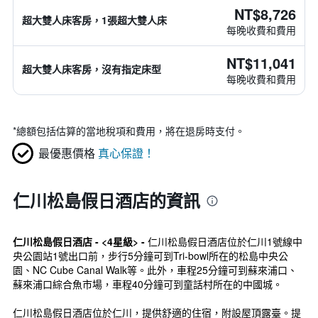
NT$8,726
超大雙人床客房，1張超大雙人床
每晚收費和費用
NT$11,041
超大雙人床客房，沒有指定床型
每晚收費和費用
*
總額包括估算的當地稅項和費用，將在退房時支付。
最優惠價格
真心保證！
仁川松島假日酒店的資訊
仁川松島假日酒店 - <4星級> -
仁川松島假日酒店位於仁川1號線中
央公園站1號出口前，步行5分鐘可到Tri-bowl所在的松島中央公
園、NC Cube Canal Walk等。此外，車程25分鐘可到蘇來浦口、
蘇來浦口綜合魚市場，車程40分鐘可到童話村所在的中國城。
仁川松島假日酒店位於仁川，提供舒適的住宿，附設屋頂露臺。提