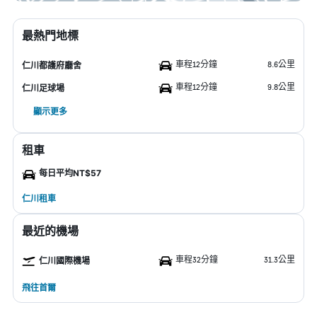
最熱門地標
車程12分鐘
8.6公里
仁川都護府廳舍
車程12分鐘
9.8公里
仁川足球場
顯示更多
租車
每日平均NT$57
仁川租車
最近的機場
車程32分鐘
31.3公里
仁川國際機場
飛往首爾