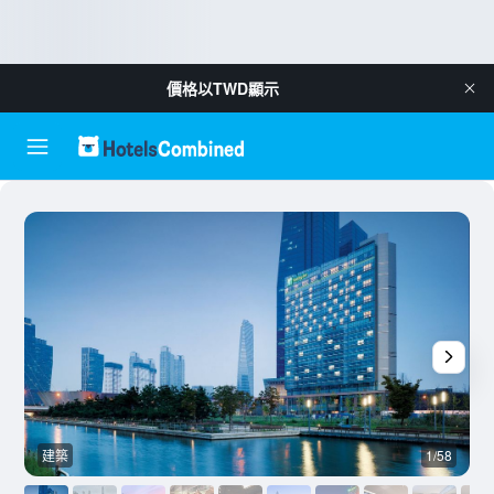
價格以
TWD
顯示
建築
1/58