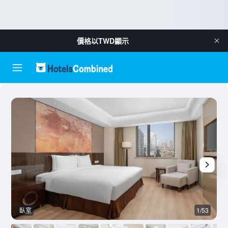
價格以
TWD
顯示
臥室
1/53