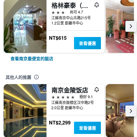
格林豪泰（南京山西路布料城店）
3星級
尚可 4.7
江蘇南京中山北路215号
1.2公里 距離市中心
NT$615
查看優惠
查看南京最便宜的飯店
其他人的推薦
南京金陵饭店
5星級
極好 9.1
江蘇南京鼓楼区汉中路2号
2.0公里 距離市中心
NT$2,299
查看優惠