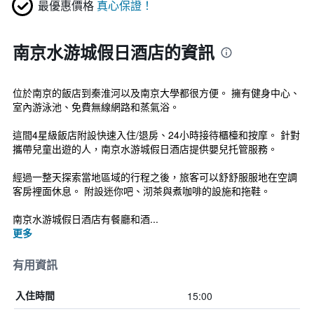
最優惠價格
真心保證！
南京水游城假日酒店的資訊
位於南京的飯店到秦淮河以及南京大學都很方便。 擁有健身中心、
室內游泳池、免費無線網路和蒸氣浴。
這間4星級飯店附設快速入住/退房、24小時接待櫃檯和按摩。 針對
攜帶兒童出遊的人，南京水游城假日酒店提供嬰兒托管服務。
經過一整天探索當地區域的行程之後，旅客可以舒舒服服地在空調
客房裡面休息。 附設迷你吧、沏茶與煮咖啡的設施和拖鞋。
南京水游城假日酒店有餐廳和酒...
更多
有用資訊
15:00
入住時間