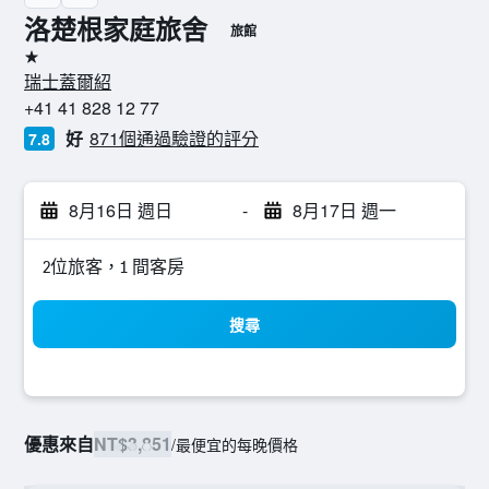
洛楚根家庭旅舍
旅館
1星級
瑞士蓋爾紹
+41 41 828 12 77
好
871個通過驗證的評分
7.8
8月16日 週日
-
8月17日 週一
2位旅客，1 間客房
搜尋
優惠來自
NT$3,851
/
最便宜的每晚價格