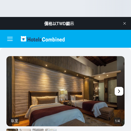
價格以
TWD
顯示
臥室
1/4