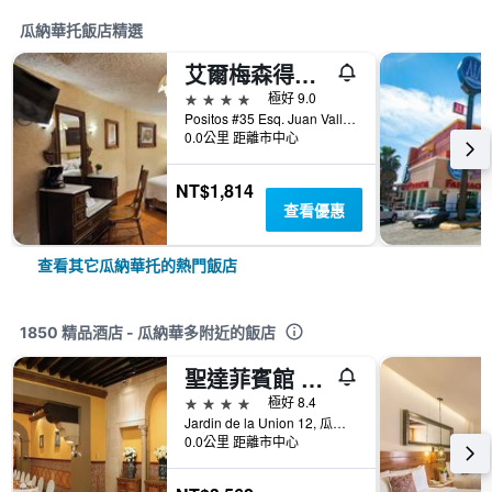
瓜納華托飯店精選
艾爾梅森得勞斯坡艾塔斯酒店
4星級
極好 9.0
Positos #35 Esq. Juan Valle, 瓜納華托, 瓜納華托, 墨西哥
0.0公里 距離市中心
NT$1,814
查看優惠
查看其它瓜納華托的熱門飯店
1850 精品酒店 - 瓜納華多附近的飯店
聖達菲賓館 - 瓜納華多
4星級
極好 8.4
Jardin de la Union 12, 瓜納華托, 瓜納華托, 墨西哥
0.0公里 距離市中心