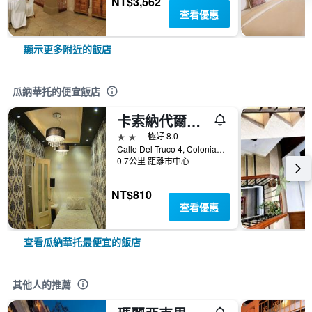
NT$3,562
查看優惠
顯示更多附近的飯店
瓜納華托的便宜飯店
卡索納代爾特魯科酒店
2星級
極好 8.0
Calle Del Truco 4, Colonia Centro, 瓜納華托, 瓜納華托, 墨西哥
0.7公里 距離市中心
NT$810
查看優惠
查看瓜納華托最便宜的飯店
其他人的推薦