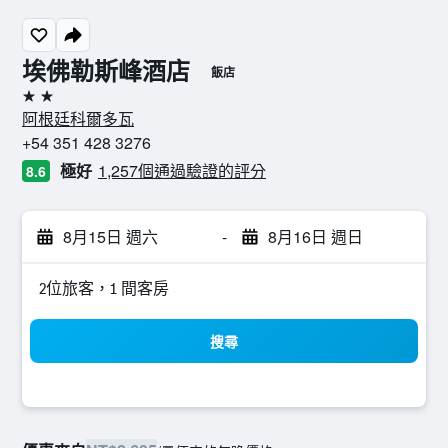
埃佛勒斯峰酒店
飯店
2星級
阿根廷科爾多瓦
+54 351 428 3276
極好
1,257個通過驗證的評分
8.6
8月15日 週六
-
8月16日 週日
2位旅客，1 間客房
搜尋