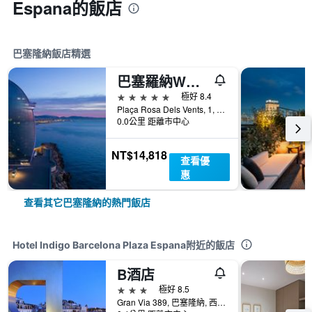
Espana的飯店
巴塞隆納飯店精選
巴塞羅納W酒店
5星級
極好 8.4
Plaça Rosa Dels Vents, 1, 巴塞隆納, 西班牙
0.0公里 距離市中心
NT$14,818
查看優
惠
查看其它巴塞隆納的熱門飯店
Hotel Indigo Barcelona Plaza Espana附近的飯店
B酒店
3星級
極好 8.5
Gran Via 389, 巴塞隆納, 西班牙