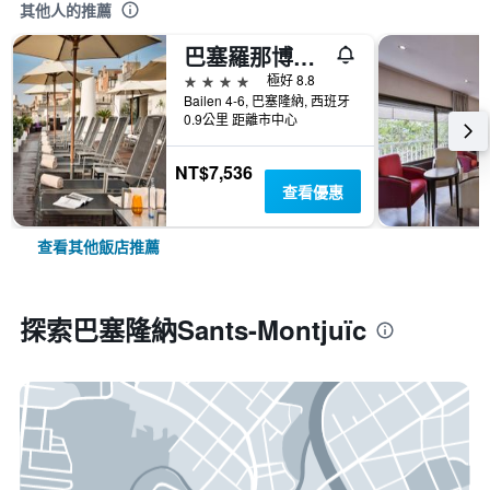
其他人的推薦
巴塞羅那博迪姆nh酒店
4星級
極好 8.8
Bailen 4-6, 巴塞隆納, 西班牙
0.9公里 距離市中心
NT$7,536
查看優惠
查看其他飯店推薦
探索巴塞隆納Sants-Montjuïc