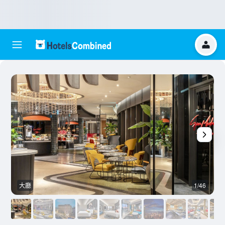
大廳
1/46