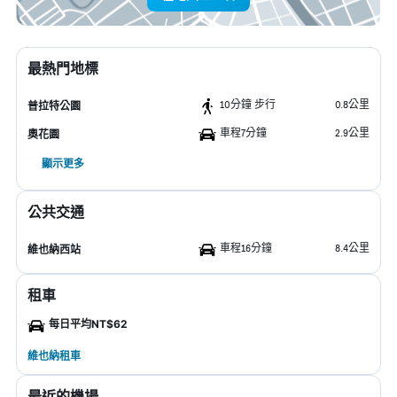
最熱門地標
10分鐘 步行
0.8公里
普拉特公園
車程7分鐘
2.9公里
奧花園
顯示更多
公共交通
車程16分鐘
8.4公里
維也納西站
租車
每日平均NT$62
維也納租車
最近的機場