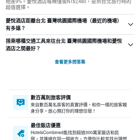
相差9%。薆悅酒店每晚僅需NT$2,480，是到台北旅行時的
超值選擇。
薆悅酒店距離台北 臺灣桃園國際機場（最近的機場）
有多遠？
搭乘哪種交通工具來往台北 臺灣桃園國際機場和薆悅
酒店之間最好？
查看更多問答集
數百萬則旅客評價
來自數百萬名房客的真實評價，和你一樣的旅客親
身分享。放心預訂你的理想住宿！
最佳飯店優惠
HotelsCombined​能找到超過300萬家飯店和民
宿，並匯總在同一個地方，方便你比較並找出理想